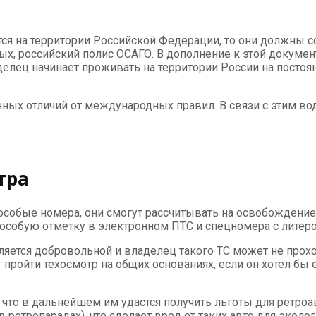
тся на территории Российской Федерации, то они должны с
орых, российский полис ОСАГО. В дополнение к этой докум
лец начинает проживать на территории России на постоянн
ых отличий от международных правил. В связи с этим вод
тра
собые номера, они смогут рассчитывать на освобождение о
особую отметку в электронном ПТС и спецномера с литеро
ется добровольной и владелец такого ТС может не проходи
 пройти техосмотр на общих основаниях, если он хотел бы 
что в дальнейшем им удастся получить льготы для ретроав
 в ретропарадах), что сделает вред от таких авто для эко