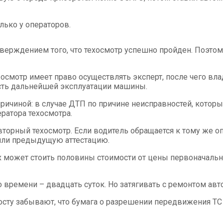
ько у операторов.
верждением того, что техосмотр успешно пройден. Поэтом
 осмотр имеет право осуществлять эксперт, после чего в
ость дальнейшей эксплуатации машины.
причиной: в случае ДТП по причине неисправностей, кото
ратора техосмотра.
торный техосмотр. Если водитель обращается к тому же оп
ошли предыдущую аттестацию.
х может стоить половины стоимости от цены первоначаль
времени – двадцать суток. Но затягивать с ремонтом авто
осту забывают, что бумага о разрешении передвижения ТС