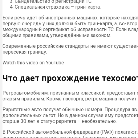
Свидетельство о регистрации ТС.
Специальная страховка – грин-карта.
Если речь идёт об иностранных машинах, которые находя
первую очередь у них должна быть грин-карта, а, во-вт
международный сертификат об исправности ТС. Если владе
общими правилами, утверждёнными законом.
Современные российские стандарты не имеют существенн
пересекая границу.
Watch this video on YouTube
Что дает прохождение техосмо
Ретроавтомобилям, признанным классикой, предоставят о
старым правилам. Кроме паспорта, ретромашина получит 
Раритетные авто получат обычные номера. Процедура явля
дополнительных льгот. Но в данном случае ему предстоит
старше 30 лет в статус раритета – необязательно.
В Российской автомобильной федерации (РАФ) полагают, 
свои места стоянки весьма редко (например, для участия