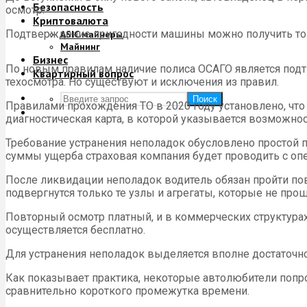
Безопасность
осмотр.
Криптовалюта
Подтверждение пригодности машины можно получить тол
ASIC майнеры
Майнинг
Бизнес
По новым правилам наличие полиса ОСАГО является подт
Квартирный вопрос
техосмотра. Но существуют и исключения из правил.
Поиск
Правилами прохождения ТО в 2020 году установлено, что
диагностическая карта, в которой указывается возможн
Требование устранения неполадок обусловлено простой 
суммы ущерба страховая компания будет проводить с опе
После ликвидации неполадок водитель обязан пройти пов
подвергнутся только те узлы и агрегаты, которые не пр
Повторный осмотр платный, и в коммерческих структура
осуществляется бесплатно.
Для устранения неполадок выделяется вполне достаточно 
Как показывает практика, некоторые автолюбители попр
сравнительно короткого промежутка времени.