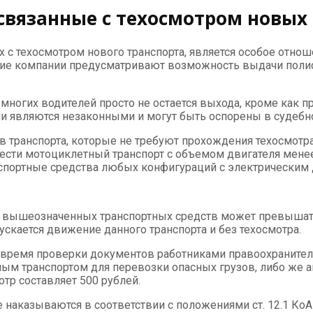
связанные с техосмотром новых
 с техосмотром нового транспорта, является особое отно
гие компании предусматривают возможность выдачи поли
 многих водителей просто не остается выхода, кроме как п
и являются незаконными и могут быть оспорены в судебн
в транспорта, которые не требуют прохождения техосмотра
сти мотоциклетный транспорт с объемом двигателя менее 
нспортные средства любых конфигураций с электрическим 
 вышеозначенных транспортных средств может превышать 5
скается движение данного транспорта и без техосмотра.
во время проверки документов работниками правоохраните
ьным транспортом для перевозки опасных грузов, либо же 
тр составляет 500 рублей.
е наказываются в соответствии с положениями ст. 12.1 КоА