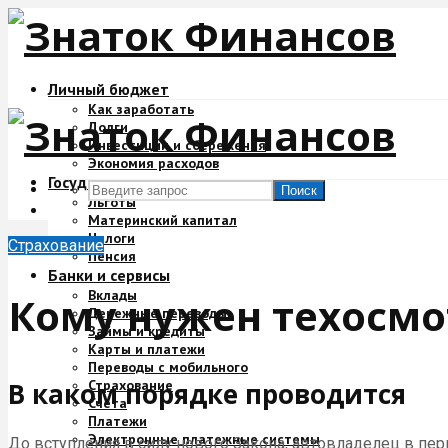
Личный бюджет
Как заработать
Долги
Инвестиции и сбережения
Экономия расходов
Государство и деньги
Поиск
Льготы
Материнский капитал
Налоги
Страхование
Пенсия
Банки и сервисы
Вклады
Кому нужен техосмо
Денежные переводы
Займы и кредиты
Карты и платежи
Переводы с мобильного
Страхование
В каком порядке проводится
Счета
Платежи
Электронные платежные системы
До вступления в силу нового Закона, автовладелец в пер