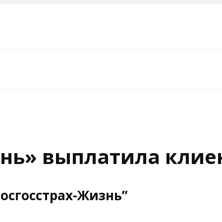
знь» выплатила клиен
Росгосстрах-Жизнь”