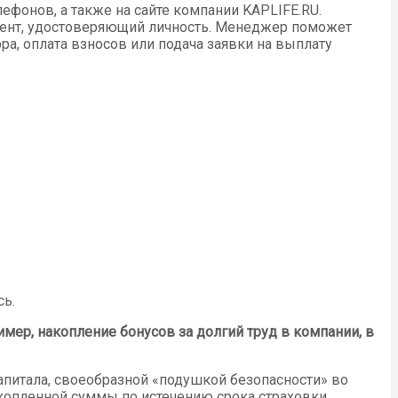
ефонов, а также на сайте компании KAPLIFE.RU.
мент, удостоверяющий личность. Менеджер поможет
, оплата взносов или подача заявки на выплату
сь.
ер, накопление бонусов за долгий труд в компании, в
питала, своеобразной «подушкой безопасности» во
копленной суммы по истечению срока страховки.