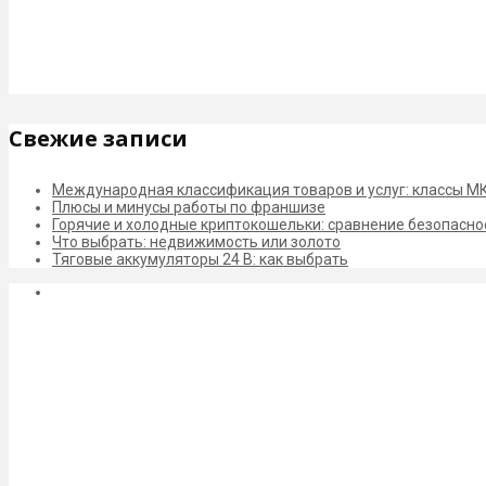
Свежие записи
Международная классификация товаров и услуг: классы М
Плюсы и минусы работы по франшизе
Горячие и холодные криптокошельки: сравнение безопасно
Что выбрать: недвижимость или золото
Тяговые аккумуляторы 24 В: как выбрать