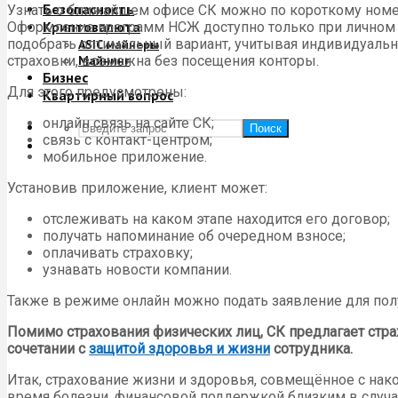
Безопасность
Узнать о ближайшем офисе СК можно по короткому номеру
Криптовалюта
Оформление программ НСЖ доступно только при личном 
подобрать оптимальный вариант, учитывая индивидуальн
ASIC майнеры
страховки, возможна без посещения конторы.
Майнинг
Бизнес
Для этого предусмотрены:
Квартирный вопрос
онлайн связь на сайте СК;
Поиск
связь с контакт-центром;
мобильное приложение.
Установив приложение, клиент может:
отслеживать на каком этапе находится его договор;
получать напоминание об очередном взносе;
оплачивать страховку;
узнавать новости компании.
Также в режиме онлайн можно подать заявление для пол
Помимо страхования физических лиц, СК предлагает стра
сочетании с
защитой здоровья и жизни
сотрудника.
Итак, страхование жизни и здоровья, совмещённое с на
время болезни, финансовой поддержкой близким в случа