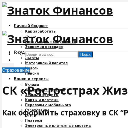
Личный бюджет
Как заработать
Долги
Инвестиции и сбережения
Экономия расходов
Государство и деньги
Поиск
Льготы
Материнский капитал
Налоги
Страхование
Пенсия
Банки и сервисы
Вклады
СК «Росгосстрах Жи
Денежные переводы
Займы и кредиты
Карты и платежи
Переводы с мобильного
Страхование
Как оформить страховку в СК “
Счета
Платежи
Электронные платежные системы