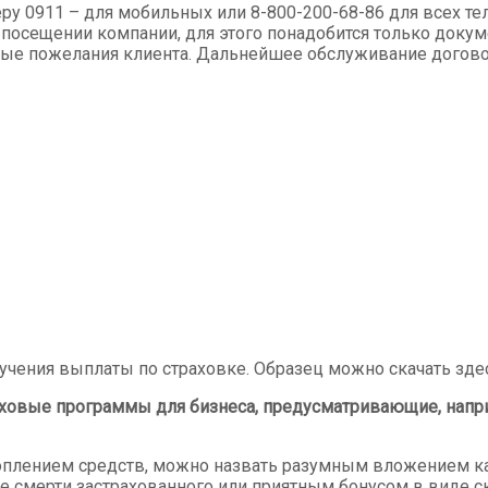
 0911 – для мобильных или 8-800-200-68-86 для всех тел
посещении компании, для этого понадобится только доку
ые пожелания клиента. Дальнейшее обслуживание договора
учения выплаты по страховке. Образец можно скачать зде
ховые программы для бизнеса, предусматривающие, наприм
коплением средств, можно назвать разумным вложением ка
е смерти застрахованного или приятным бонусом в виде с