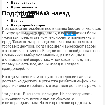
Безопасность
Криптовалюта
Подстроенный наезд
ASIC майнеры
Майнинг
Бизнес
Квартирный вопрос
Под колеса автомобиля неожиданно бросается человек.
Быстро появляются свидетели, а корчащаяся от боли
Поиск
«жертва» предлагает компенсировать причиненный
вред. Такая схема развода встречается на стоянках
торговых центров, когда водители выезжают задом
с парковочного места. Вряд ли это произойдет на трассе:
мошенники выбирают машины, двигающиеся
с минимальной скоростью, — так сложно получить
травму, но есть всё, чтобы наезд выглядел
правдоподобно.
Иногда мошенникам не нужны актерские навыки:
достаточно держать в руке уже разбитый Айфон или
дорогие часы и требовать с водителя деньги на ремонт.
Что делать. Вызывать полицию. Не разговаривать
с мошенником, ничего ему не объяснять
и не оправдываться. На все претензии предлагать