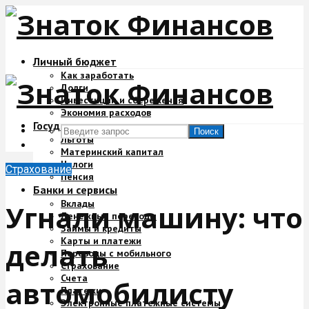
Личный бюджет
Как заработать
Долги
Инвестиции и сбережения
Экономия расходов
Государство и деньги
Поиск
Льготы
Материнский капитал
Налоги
Страхование
Пенсия
Банки и сервисы
Вклады
Угнали машину: что
Денежные переводы
Займы и кредиты
Карты и платежи
делать
Переводы с мобильного
Страхование
Счета
автомобилисту
Платежи
Электронные платежные системы