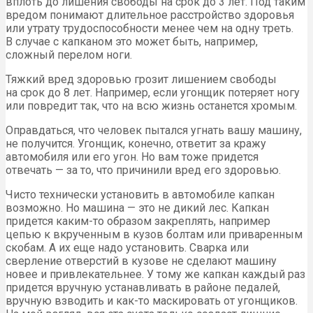
вплоть до лишения свободы на срок до 3 лет. Под таким
вредом понимают длительное расстройство здоровья
или утрату трудоспособности менее чем на одну треть.
В случае с капканом это может быть, например,
сложный перелом ноги.
Тяжкий вред здоровью грозит лишением свободы
на срок до 8 лет. Например, если угонщик потеряет ногу
или повредит так, что на всю жизнь останется хромым.
Оправдаться, что человек пытался угнать вашу машину,
не получится. Угонщик, конечно, ответит за кражу
автомобиля или его угон. Но вам тоже придется
отвечать — за то, что причинили вред его здоровью.
Чисто технически установить в автомобиле капкан
возможно. Но машина — это не дикий лес. Капкан
придется каким-то образом закреплять, например
цепью к вкрученным в кузов болтам или приваренным
скобам. А их еще надо установить. Сварка или
сверление отверстий в кузове не сделают машину
новее и привлекательнее. У тому же капкан каждый раз
придется вручную устанавливать в районе педалей,
вручную взводить и как-то маскировать от угонщиков.