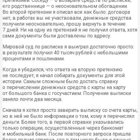
претензией. Соседу — о возврате средств по расписке,
его родственнице — о неосновательном обогащении.
Во второй претензии я описал все как было: договора
нет, в работах вы не участвовали, денежные средства
получили неосновательно, прошу вернуть в течение
7 дней. Ни на одну из претензий я не получил ответа, хотя
сами документы были доставлены по адресу.
Мировой суд по расписке я выиграл достаточно просто:
в результате получил 40 тысяч рублей с небольшими
процентами и пошлинами.
Когда я убедился, что ответа на вторую претензию
не последует, я начал собирать документы для этой
истории. Самым сложным было достать справку
о перечислении денежных средств с карты на карту
от большого банка с госучастием. Получение выписки
заняло почти два месяца.
Сначала я хотел просто заверить выписку со счета карты,
но в ней не было информации о том, кому я перечислял
деньги. Более того, в первой справке указывались
только операции, осуществленные через банкомат
и мобильный банк. После повторного запроса пришла
более полная справка, где в том числе были и данные