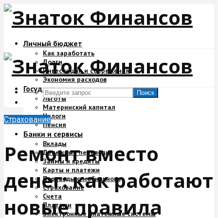
Личный бюджет
Как заработать
Долги
Инвестиции и сбережения
Экономия расходов
Государство и деньги
Поиск
Льготы
Материнский капитал
Налоги
Страхование
Пенсия
Банки и сервисы
Вклады
Ремонт вместо
Денежные переводы
Займы и кредиты
Карты и платежи
денег: как работают
Переводы с мобильного
Страхование
Счета
новые правила
Платежи
Электронные платежные системы