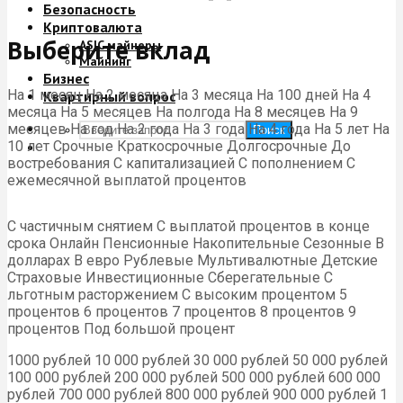
Безопасность
Криптовалюта
Выберите вклад
ASIC майнеры
Майнинг
Бизнес
На 1 месяц На 2 месяца На 3 месяца На 100 дней На 4
Квартирный вопрос
месяца На 5 месяцев На полгода На 8 месяцев На 9
месяцев На год На 2 года На 3 года На 4 года На 5 лет На
Поиск
10 лет Срочные Краткосрочные Долгосрочные До
востребования С капитализацией С пополнением С
ежемесячной выплатой процентов
С частичным снятием С выплатой процентов в конце
срока Онлайн Пенсионные Накопительные Сезонные В
долларах В евро Рублевые Мультивалютные Детские
Страховые Инвестиционные Сберегательные С
льготным расторжением С высоким процентом 5
процентов 6 процентов 7 процентов 8 процентов 9
процентов Под большой процент
1000 рублей 10 000 рублей 30 000 рублей 50 000 рублей
100 000 рублей 200 000 рублей 500 000 рублей 600 000
рублей 700 000 рублей 800 000 рублей 900 000 рублей 1