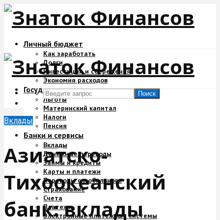
Личный бюджет
Как заработать
Долги
Инвестиции и сбережения
Экономия расходов
Государство и деньги
Поиск
Льготы
Материнский капитал
Налоги
Вклады
Пенсия
Банки и сервисы
Вклады
Азиатско-
Денежные переводы
Займы и кредиты
Карты и платежи
Тихоокеанский
Переводы с мобильного
Страхование
Счета
банк: вклады
Платежи
Электронные платежные системы