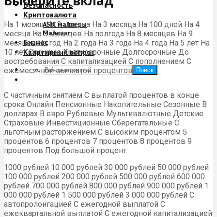
Выберите вклад
Безопасность
Криптовалюта
На 1 месяц На 2 месяца На 3 месяца На 100 дней На 4
ASIC майнеры
Майнинг
месяца На 5 месяцев На полгода На 8 месяцев На 9
Бизнес
месяцев На год На 2 года На 3 года На 4 года На 5 лет На
Квартирный вопрос
10 лет Срочные Краткосрочные Долгосрочные До
востребования С капитализацией С пополнением С
ежемесячной выплатой процентов
Поиск
С частичным снятием С выплатой процентов в конце
срока Онлайн Пенсионные Накопительные Сезонные В
долларах В евро Рублевые Мультивалютные Детские
Страховые Инвестиционные Сберегательные С
льготным расторжением С высоким процентом 5
процентов 6 процентов 7 процентов 8 процентов 9
процентов Под большой процент
1000 рублей 10 000 рублей 30 000 рублей 50 000 рублей
100 000 рублей 200 000 рублей 500 000 рублей 600 000
рублей 700 000 рублей 800 000 рублей 900 000 рублей 1
000 000 рублей 1 500 000 рублей 3 000 000 рублей С
автопролонгацией С ежегодной выплатой С
ежеквартальной выплатой С ежегодной капитализацией