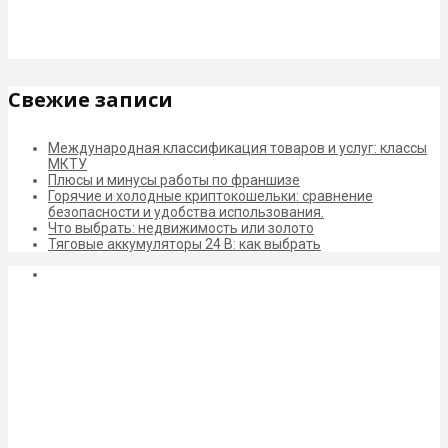
Свежие записи
Международная классификация товаров и услуг: классы
МКТУ
Плюсы и минусы работы по франшизе
Горячие и холодные криптокошельки: сравнение
безопасности и удобства использования.
Что выбрать: недвижимость или золото
Тяговые аккумуляторы 24 В: как выбрать