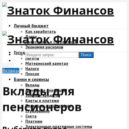
Личный бюджет
Как заработать
Долги
Инвестиции и сбережения
Экономия расходов
Государство и деньги
Поиск
Льготы
Материнский капитал
Налоги
Вклады
Пенсия
Банки и сервисы
Вклады
Вклады для
Денежные переводы
Займы и кредиты
Карты и платежи
пенсионеров
Переводы с мобильного
Страхование
Счета
Платежи
Электронные платежные системы