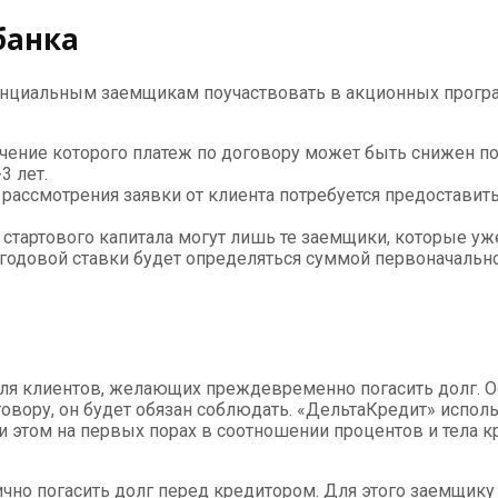
банка
енциальным заемщикам поучаствовать в акционных програ
чение которого платеж по договору может быть снижен по
3 лет.
рассмотрения заявки от клиента потребуется предоставить
з стартового капитала могут лишь те заемщики, которые 
р годовой ставки будет определяться суммой первоначальн
для клиентов, желающих преждевременно погасить долг. 
овору, он будет обязан соблюдать. «ДельтаКредит» исполь
 этом на первых порах в соотношении процентов и тела к
ично погасить долг перед кредитором. Для этого заемщик