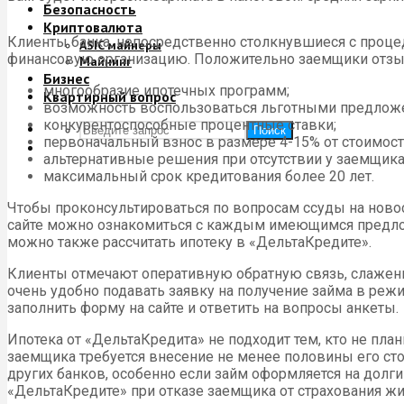
Безопасность
Криптовалюта
Клиенты банка, непосредственно столкнувшиеся с процед
ASIC майнеры
финансовую организацию. Положительно заемщики отзы
Майнинг
Бизнес
многообразие ипотечных программ;
Квартирный вопрос
возможность воспользоваться льготными предлож
конкурентоспособные процентные ставки;
Поиск
первоначальный взнос в размере 4-15% от стоимос
альтернативные решения при отсутствии у заемщика
максимальный срок кредитования более 20 лет.
Чтобы проконсультироваться по вопросам ссуды на новос
сайте можно ознакомиться с каждым имеющимся предложе
можно также рассчитать ипотеку в «ДельтаКредите».
Клиенты отмечают оперативную обратную связь, слаженн
очень удобно подавать заявку на получение займа в режи
заполнить форму на сайте и ответить на вопросы анкеты.
Ипотека от «ДельтаКредита» не подходит тем, кто не пл
заемщика требуется внесение не менее половины его ст
других банков, особенно если займ оформляется на долг
«ДельтаКредите» при отказе заемщика от страхования жи