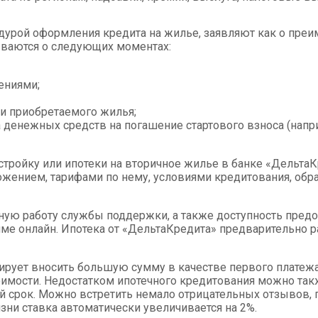
урой оформления кредита на жилье, заявляют как о преиму
ваются о следующих моментах:
ениями;
ти приобретаемого жилья;
 денежных средств на погашение стартового взноса (напр
тройку или ипотеки на вторичное жилье в банке «ДельтаК
нием, тарифами по нему, условиями кредитования, образ
ую работу службы поддержки, а также доступность пред
ме онлайн. Ипотека от «ДельтаКредита» предварительно рас
анирует вносить большую сумму в качестве первого плате
оимости. Недостатком ипотечного кредитования можно так
ий срок. Можно встретить немало отрицательных отзывов
зни ставка автоматически увеличивается на 2%.