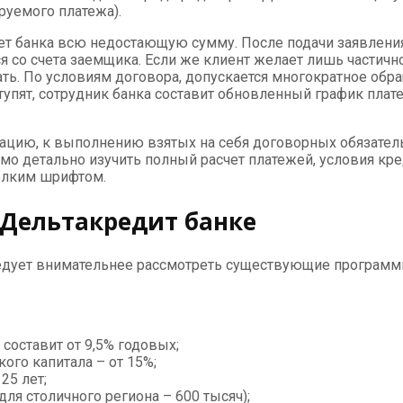
руемого платежа).
счет банка всю недостающую сумму. После подачи заявлен
 со счета заемщика. Если же клиент желает лишь частично
ть. По условиям договора, допускается многократное обра
тупят, сотрудник банка составит обновленный график плат
цию, к выполнению взятых на себя договорных обязатель
мо детально изучить полный расчет платежей, условия кре
мелким шрифтом.
 Дельтакредит банке
едует внимательнее рассмотреть существующие программы
составит от 9,5% годовых;
ого капитала – от 15%;
25 лет;
ля столичного региона – 600 тысяч);