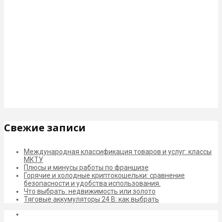
Свежие записи
Международная классификация товаров и услуг: классы
МКТУ
Плюсы и минусы работы по франшизе
Горячие и холодные криптокошельки: сравнение
безопасности и удобства использования.
Что выбрать: недвижимость или золото
Тяговые аккумуляторы 24 В: как выбрать