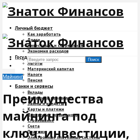
Личный бюджет
Как заработать
Долги
Инвестиции и сбережения
Экономия расходов
Государство и деньги
Поиск
Льготы
Материнский капитал
Налоги
Майнинг
Пенсия
Банки и сервисы
Вклады
Преимущества
Денежные переводы
Займы и кредиты
Карты и платежи
майнинга под
Переводы с мобильного
Страхование
Счета
ключ: инвестиции,
Платежи
Электронные платежные системы