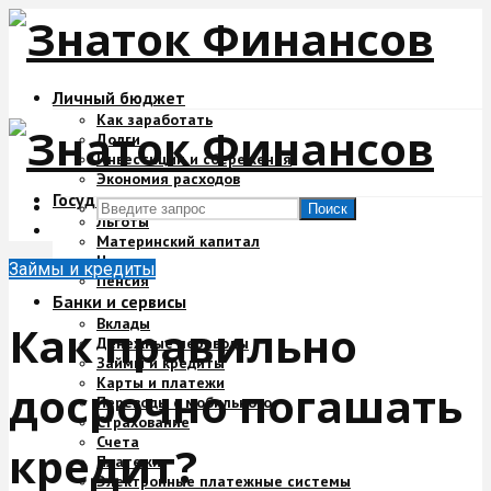
Личный бюджет
Как заработать
Долги
Инвестиции и сбережения
Экономия расходов
Государство и деньги
Поиск
Льготы
Материнский капитал
Налоги
Займы и кредиты
Пенсия
Банки и сервисы
Вклады
Как правильно
Денежные переводы
Займы и кредиты
Карты и платежи
досрочно погашать
Переводы с мобильного
Страхование
Счета
кредит?
Платежи
Электронные платежные системы