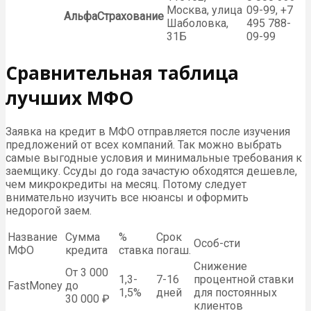
Москва, улица
09-99, +7
АльфаСтрахование
Шаболовка,
495 788-
31Б
09-99
Сравнительная таблица
лучших МФО
Заявка на кредит в МФО отправляется после изучения
предложений от всех компаний. Так можно выбрать
самые выгодные условия и минимальные требования к
заемщику. Ссуды до года зачастую обходятся дешевле,
чем микрокредиты на месяц. Потому следует
внимательно изучить все нюансы и оформить
недорогой заем.
Название
Сумма
%
Срок
Особ-сти
МФО
кредита
ставка
погаш.
Снижение
От 3 000
1,3-
7-16
процентной ставки
FastMoney
до
1,5%
дней
для постоянных
30 000 ₽
клиентов