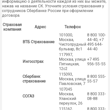
информацию о деятельности каждой из них вы можете,
нажав на название СК. Уточните условия страхования у
сотрудников Сбербанке России при оформлении
договора.
Страховая
Адрес
Телефон
компания
101000,
8 800 100-
Москва,
44-40, +7
ВТБ Страхование
Чистопрудный
495 644-
бульвар, 8с1
44-40
117997,
Москва, улица
+7 495
Ингосстрах
Пятницкая,
956-55-55
12с2
115093,
Сбербанк
8 800 555-
Москва, улица
страхование
55-57
Павловская, 7
107045
Москва,
8 800 333-
СОГАЗ
Уланский
08-88
переулок, 26
115162,
8 800 333-