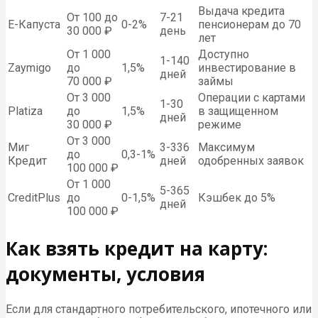
Выдача кредита
От 100 до
7-21
Е-Капуста
0-2%
пенсионерам до 70
30 000 ₽
день
лет
От 1 000
Доступно
1-140
Zaymigo
до
1,5%
инвестирование в
дней
70 000 ₽
займы
От 3 000
Операции с картами
1-30
Platiza
до
1,5%
в защищенном
дней
30 000 ₽
режиме
От 3 000
Миг
3-336
Максимум
до
0,3-1%
Кредит
дней
одобренных заявок
100 000 ₽
От 1 000
5-365
CreditPlus
до
0-1,5%
Кэшбек до 5%
дней
100 000 ₽
Как взять кредит на карту:
документы, условия
Если для стандартного потребительского, ипотечного или