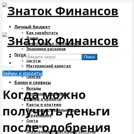
Личный бюджет
Как заработать
Долги
Инвестиции и сбережения
Экономия расходов
Государство и деньги
Поиск
Льготы
Материнский капитал
Налоги
Займы и кредиты
Пенсия
Банки и сервисы
Вклады
Когда можно
Денежные переводы
Займы и кредиты
Карты и платежи
получить деньги
Переводы с мобильного
Страхование
Счета
после одобрения
Платежи
Электронные платежные системы