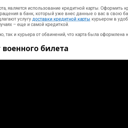
рта, является использование кредитной карты. Оформить к
ращения в банк, который уже внес данные о вас в свою баз
длагают услугу
доставки кредитной карты
курьером в удобн
учаях – еще и самой кредиткой.
, так и курьера от обвинений, что карта была оформлена 
 военного билета