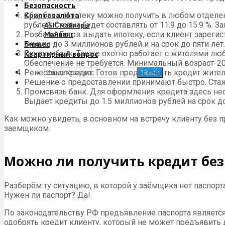
Безопасность
Криптовалюта
Сбербанк. Ипотеку можно получить в любом отделении
рублей. Ставка будет составлять от 11.9 до 15.9 %.
ASIC майнеры
Росбанк. Готов выдать ипотеку, если клиент зарегис
Майнинг
Бизнес
суммы до 3 миллионов рублей и на срок до пяти лет.
Газпромбанк. Также охотно работает с жителями любы
Квартирный вопрос
Обеспечение не требуется. Минимальный возраст-20
Ренессанс кредит. Готов предоставить кредит жителя
Поиск
Решение о предоставлении принимают быстро. Стаж
Промсвязь банк. Для оформления кредита здесь необ
Выдает кредиты до 1.5 миллионов рублей на срок до
Как можно увидеть, в основном на встречу клиенту без п
заемщиком.
Можно ли получить кредит без
Разберём ту ситуацию, в которой у заёмщика нет паспорт
Нужен ли паспорт? Да!
По законодательству РФ предъявление паспорта является
одобрять кредит клиенту, который не может предъявить