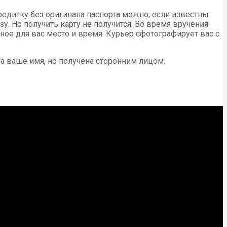
редитку без оригинала паспорта можно, если известны
у. Но получить карту не получится. Во время вручения
ое для вас место и время. Курьер сфотографирует вас с
на ваше имя, но получена сторонним лицом.