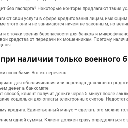
дит без паспорта? Некоторые конторы предлагают такие усл
лагают свои услуги в сфере кредитования лицам, имеющим 
оме этого они и не занимаются ничем не законным, но вел
м и с точки зрения безопасности для банков и микрофинан
вои средства от передачи их мошенникам. Поэтому наличие
щены.
при наличии только военного б
 способами. Вот их перечень:
риант для обналичивания или перевода денежных средств.
ъем денег в банкомате.
т способ, клиент получит деньги через 5 минут после за
кие кошельки для оплаты электронных счетов. Недостатком
му кредита. Единственный минус – сделать это можно тол
нием одной суммы. Клиент должен сразу определиться с э