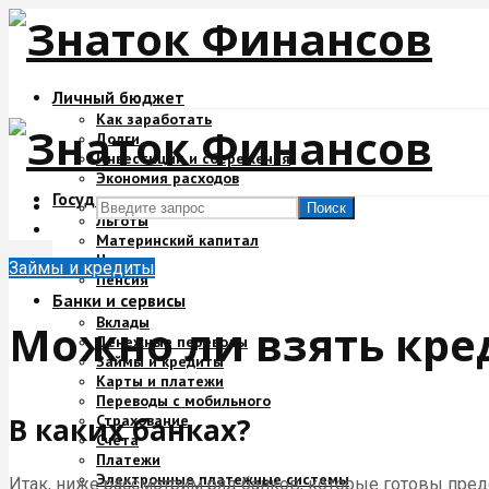
Личный бюджет
Как заработать
Долги
Инвестиции и сбережения
Экономия расходов
Государство и деньги
Поиск
Льготы
Материнский капитал
Налоги
Займы и кредиты
Пенсия
Банки и сервисы
Вклады
Можно ли взять кре
Денежные переводы
Займы и кредиты
Карты и платежи
Переводы с мобильного
Страхование
В каких банках?
Счета
Платежи
Электронные платежные системы
Итак, ниже рассмотрим ряд банков, которые готовы предо