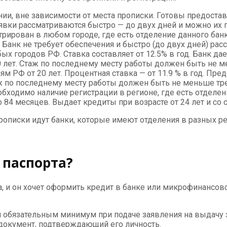
, вне зависимости от места прописки. Готовы предоставить
 Заявки рассматриваются быстро — до двух дней и можно их 
трирован в любом городе, где есть отделение данного банк
 Банк не требует обеспечения и быстро (до двух дней) рас
х городов РФ. Ставка составляет от 12.5% в год. Банк дае
 лет. Стаж по последнему месту работы должен быть не м
м РФ от 20 лет. Процентная ставка — от 11.9 % в год. Пре
 по последнему месту работы должен быть не меньше тре
ходимо наличие регистрации в регионе, где есть отделение
 84 месяцев. Выдает кредиты при возрасте от 24 лет и со
рописки идут банки, которые имеют отделения в разных ре
 паспорта?
а, и он хочет оформить кредит в банке или микрофинансово
 обязательным минимум при подаче заявления на выдачу з
 документ, подтверждающий его личность.