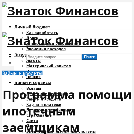
Личный бюджет
Как заработать
Долги
Инвестиции и сбережения
Экономия расходов
Государство и деньги
Поиск
Льготы
Материнский капитал
Налоги
Займы и кредиты
Пенсия
Банки и сервисы
Вклады
Программа помощи
Денежные переводы
Займы и кредиты
Карты и платежи
ипотечным
Переводы с мобильного
Страхование
Счета
заемщикам
Платежи
Электронные платежные системы