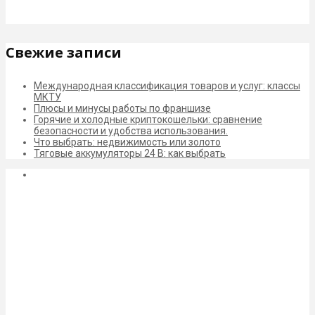
Свежие записи
Международная классификация товаров и услуг: классы
МКТУ
Плюсы и минусы работы по франшизе
Горячие и холодные криптокошельки: сравнение
безопасности и удобства использования.
Что выбрать: недвижимость или золото
Тяговые аккумуляторы 24 В: как выбрать