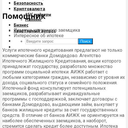
Безопасность
Криптовалюта
Помощник
ASIC майнеры
Майнинг
Бизнес
Памятка ипотечного заемщика
Квартирный вопрос
Интересное об ипотеке
Поиск
Услуги ипотечного кредитования предлагают не только
коммерческие банки Домодедово. Агентство
Ипотечного Жилищного Кредитования, акции которого
принадлежат государству, разработало множество
программ социальной ипотеки. АИЖК работает с
любыми категориями граждан, независимо от уровня их
дохода, социального статуса и семейного положения.
Ипотечный фонд консультирует потенциальных
заемщиков, разрабатывает индивидуальные
программы с господдержкой, заключает договоры с
банками Домодедово, выдающими займ, выкупает у
банков жилищные кредиты за счет государственных
средств. В отличие от банков АИЖК не ориентируется на
наиболее обеспеченных заемщиков, а наоборот,
стремится сделать кредит более доступным. Ипотека