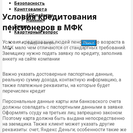
Безопасность
Криптовалюта
Условия кредитования
ASIC майнеры
Майнинг
пенсионеров в МФК
Бизнес
Квартирный вопрос
Условия кредитования людей пенсионного возраста в
Поиск
МФК мало чем отличаются от стандартных требований.
Заемщику нужно подать заявку по кредиту, заполнив
анкету на сайте компании
Важно указать достоверные паспортные данные,
реальную сумму дохода, контактную информацию, а
также платежные реквизиты, на которые будет
перечислен кредит
Персональные данные карты или банковского счета
должны совпадать с паспортными данными в заявке.
Оформлять ссуду на третьих лиц запрещено законом.
Поэтому карта должна быть выдана непосредственно
на заемщика. Также клиент может указать другие
реквизиты: счет, Яндекс Деньги; особенности такие же