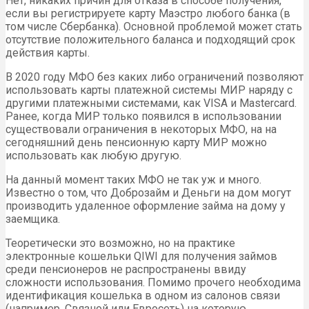
Нет, никаких причин для отказа в способе получения,
если вы регистрируете карту Маэстро любого банка (в
том числе Сбербанка). Основной проблемой может стать
отсутствие положительного баланса и подходящий срок
действия карты.
В 2020 году МФО без каких либо ограничений позволяют
использовать карты платежной системы МИР наряду с
другими платежными системами, как VISA и Mastercard.
Ранее, когда МИР только появился в использовании
существовали ограничения в некоторых МФО, на на
сегодняшний день пенсионную карту МИР можно
использовать как любую другую.
На данный момент таких МФО не так уж и много.
Известно о том, что Доброзайм и Деньги на дом могут
производить удаленное оформление займа на дому у
заемщика.
Теоретически это возможно, но на практике
электронные кошельки QIWI для получения займов
среди пенсионеров не распространены ввиду
сложности использования. Помимо прочего необходима
идентификация кошелька в одном из салонов связи
(например, Связной или Евросеть) на которую