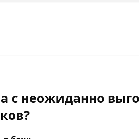
ма с неожиданно вы
ков?