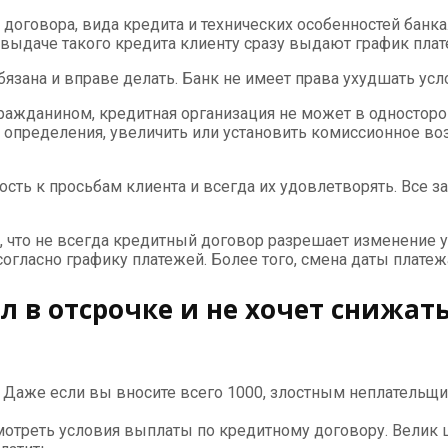
договора, вида кредита и технических особенностей банка
 выдаче такого кредита клиенту сразу выдают график плат
обязана и вправе делать. Банк не имеет права ухудшать ус
ажданином, кредитная организация не может в односторон
х определения, увеличить или установить комиссионное во
ность к просьбам клиента и всегда их удовлетворять. Все 
ом, что не всегда кредитный договор разрешает изменение
 согласно графику платежей. Более того, смена даты плат
ал в отсрочке и не хочет снижа
аже если вы вносите всего 1000, злостным неплательщиком
мотреть условия выплаты по кредитному договору. Велик ш