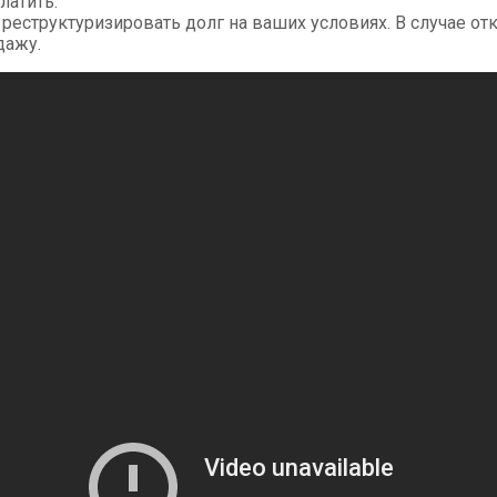
латить.
еструктуризировать долг на ваших условиях. В случае от
дажу.