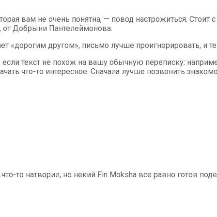
торая вам не очень понятна, — повод настрожиться. Стоит 
, от Добрыни Пантелеймонова.
ает «дорогим другом», письмо лучше проигнорировать, и те
 если текст не похож на вашу обычную переписку: например
качать что-то интересное. Сначала лучше позвонить знаком
то-то натворил, но некий Fin Moksha все равно готов под