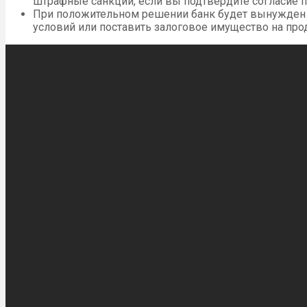
штрафные санкции, если вы подтвердите согласие п
При положительном решении банк будет вынужден р
условий или поставить залоговое имущество на про