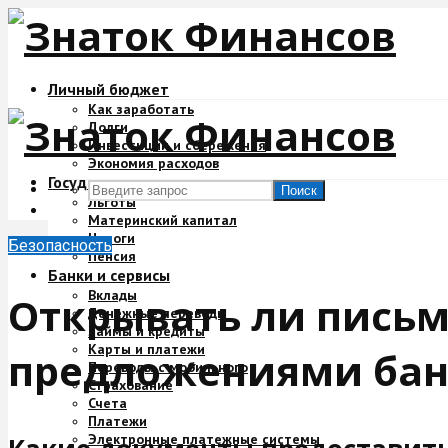
Личный бюджет
Как заработать
Долги
Инвестиции и сбережения
Экономия расходов
Государство и деньги
Поиск
Льготы
Материнский капитал
Налоги
Безопасность
Пенсия
Банки и сервисы
Вклады
Открывать ли пись
Денежные переводы
Займы и кредиты
Карты и платежи
предложениями бан
Переводы с мобильного
Страхование
Счета
Платежи
Электронные платежные системы