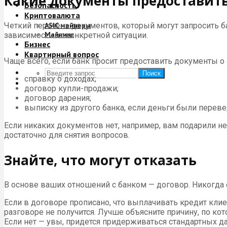
Какие документы предоставить
Безопасность
Криптовалюта
Четкий перечень документов, который могут запросить 
ASIC майнеры
Майнинг
зависимости от конкретной ситуации.
Бизнес
Квартирный вопрос
Чаще всего, если банк просит предоставить документы о
Поиск
справку о доходах;
договор купли-продажи;
договор дарения;
выписку из другого банка, если деньги были переве
Если никаких документов нет, например, вам подарили н
достаточно для снятия вопросов.
Знайте, что могут отказать
В основе ваших отношений с банком — договор. Никогда 
Если в договоре прописано, что выплачивать кредит кли
разговоре не получится. Лучше объясните причину, по ко
Если нет — увы, придется придерживаться стандартных да