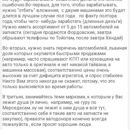
ошибочно.Во-первых, для того, чтобы зарабатывать,
нужно “отбить” вложения, с двумя машинами это будет
длится в лучшем случае пол года… по факту полтора
года, чтобы чего- нибудь заработать (длинные деньги).
Нужно иметь ассортимент от 5 до 15 автомобилей на
запчасти. (сегодня продаются Фордовские, завтра
обрывают телефоны по Тойотам, после завтра Хёндай)
Во-вторых, нужно знать перечень автомобилей, львиная
доля которых окупается быстрыми продажами
(например, часто спрашивают КПП или кузовщина на
авто только в оригинале и нет никакой тайвани, а
машинка массовая), соответственно цены очень
высокие за счёт дифицита агрегатов, и спрос стабилен.
Никто Вам этого никогда не скажет, потому, что это
только выясняется во время работы.
В третьих, занимайтесь теми марками, к которым у Вас
лежит душа (я лично, например, не гуру по
Мерседесам..ну не лежит к ним душа и всё тут,
соответственно себе я такие авто на запчасти не
закупаю), привезти автодонора конечно всегда
пожалуйста , если просят хорошие люди.