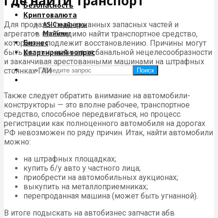
Где найти транспорт
Безопасность
Криптовалюта
Для продажи поддержанных запасных частей и
ASIC майнеры
Майнинг
агрегатов необходимо найти транспортное средство,
Бизнес
которое не подлежит восстановлению. Причины могут
Квартирный вопрос
быть разные: начиная от банальной нецелесообразности
и заканчивая арестованными машинами на штрафных
стоянках ГАИ
Поиск
Также следует обратить внимание на автомобили-
конструкторы — это вполне рабочее, транспортное
средство, способное передвигаться, но процесс
регистрации как полноценного автомобиля на дорогах
РФ невозможен по ряду причин. Итак, найти автомобили
можно:
на штрафных площадках;
купить б/у авто у частного лица;
приобрести на автомобильных аукционах;
выкупить на металлоприемниках;
перепроданная машина (может быть угнанной).
В итоге подыскать на автобизнес запчасти абв