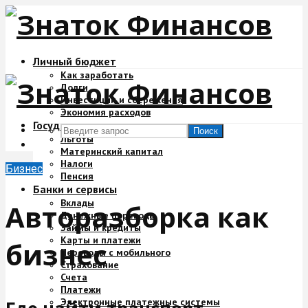
Личный бюджет
Как заработать
Долги
Инвестиции и сбережения
Экономия расходов
Государство и деньги
Поиск
Льготы
Материнский капитал
Налоги
Бизнес
Пенсия
Банки и сервисы
Вклады
Авторазборка как
Денежные переводы
Займы и кредиты
Карты и платежи
бизнес
Переводы с мобильного
Страхование
Счета
Платежи
Электронные платежные системы