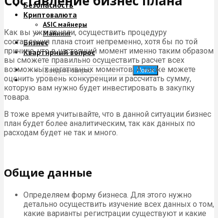
Составление бизнес плана
Безопасность
Криптовалюта
ASIC майнеры
Как вы уже поняли, осуществить процедуру
Майнинг
составления плана стоит непременно, хотя бы по той
Бизнес
причине, что в настоящий момент именно таким образом
Квартирный вопрос
вы сможете правильно осуществить расчет всех
возможных негативных моментов. А также можете
Поиск
оценить уровень конкуренции и рассчитать сумму,
которую вам нужно будет инвестировать в закупку
товара.
В тоже время учитывайте, что в данной ситуации бизнес
план будет более аналитическим, так как данных по
расходам будет не так и много.
Общие данные
Определяем форму бизнеса. Для этого нужно
детально осуществить изучение всех данных о том,
какие варианты регистрации существуют и какие