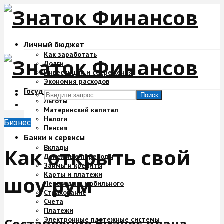
Личный бюджет
Как заработать
Долги
Инвестиции и сбережения
Экономия расходов
Государство и деньги
Поиск
Льготы
Материнский капитал
Налоги
Бизнес
Пенсия
Банки и сервисы
Вклады
Как открыть свой
Денежные переводы
Займы и кредиты
Карты и платежи
шоу рум
Переводы с мобильного
Страхование
Счета
Платежи
Электронные платежные системы