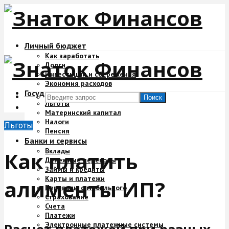
Личный бюджет
Как заработать
Долги
Инвестиции и сбережения
Экономия расходов
Государство и деньги
Поиск
Льготы
Материнский капитал
Налоги
Льготы
Пенсия
Банки и сервисы
Вклады
Как платить
Денежные переводы
Займы и кредиты
Карты и платежи
алименты ИП?
Переводы с мобильного
Страхование
Счета
Платежи
Электронные платежные системы