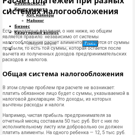
Расчет платежей при разных
Безопасность
системах налогообложения
Криптовалюта
ASIC майнеры
Майнинг
Бизнес
Есть некоторые различия, о них ниже, но общим
Квартирный вопрос
является правило: независимо от системы
налогообложения расчет алиментов делается от суммы
Поиск
прибыли, то есть той суммы, которая остается после
вычета из полученных доходов предпринимательских
расходов и налогов.
Общая система налогообложения
В этом случае проблем при расчете не возникает:
платить обязанное лицо будет с суммы, указываемой в
налоговой декларации. Это доходы, из которых
вычтены расходы и налоги.
Например, чистая прибыль предпринимателя за
отчетный месяц составила 50 тыс. руб. Вот с них по
исполнительному листу или добровольно он должен
платить алименты. На одного ребенка — 12, 5 тыс. руб.