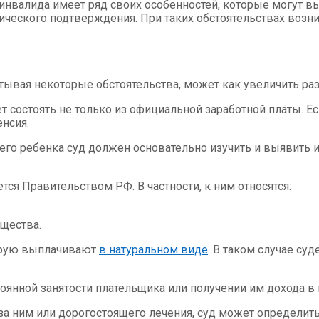
нвалида имеет ряд своих особенностей, которые могут выз
дического подтверждения. При таких обстоятельствах воз
ывая некоторые обстоятельства, может как увеличить раз
 состоять не только из официальной заработной платы. Е
енсия.
его ребенка суд должен основательно изучить и выявить
я Правительством РФ. В частности, к ним относятся:
щества.
торую выплачивают
в натуральном виде
. В таком случае су
янной занятости плательщика или получении им дохода в 
 за ним или дорогостоящего лечения, суд может определи