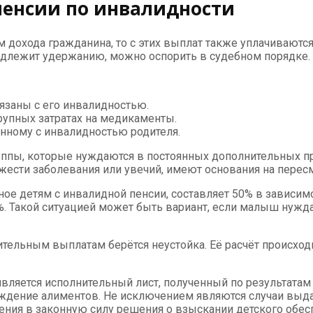
пенсии по инвалидности
 дохода гражданина, то с этих выплат также уплачиваютс
подлежит удержанию, можно оспорить в судебном порядке.
язаны с его инвалидностью.
упных затратах на медикаменты.
нному с инвалидностью родителя.
пы, которые нуждаются в постоянных дополнительных пр
яжести заболевания или увечий, имеют основания на пере
е детям с инвалидной пенсии, составляет 50% в зависимо
%. Такой ситуацией может быть вариант, если малыш нужд
тельным выплатам берётся неустойка. Её расчёт происход
ляется исполнительный лист, полученный по результатам 
ждение алиментов. Не исключением являются случаи выда
ния в законную силу решения о взыскании детского обесп