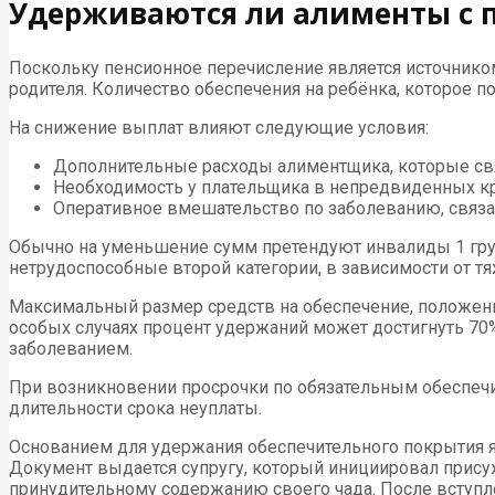
Удерживаются ли алименты с 
Поскольку пенсионное перечисление является источником
родителя. Количество обеспечения на ребёнка, которое 
На снижение выплат влияют следующие условия:
Дополнительные расходы алиментщика, которые св
Необходимость у плательщика в непредвиденных кр
Оперативное вмешательство по заболеванию, связа
Обычно на уменьшение сумм претендуют инвалиды 1 груп
нетрудоспособные второй категории, в зависимости от т
Максимальный размер средств на обеспечение, положенно
особых случаях процент удержаний может достигнуть 70
заболеванием.
При возникновении просрочки по обязательным обеспечи
длительности срока неуплаты.
Основанием для удержания обеспечительного покрытия яв
Документ выдается супругу, который инициировал прису
принудительному содержанию своего чада. После вступле