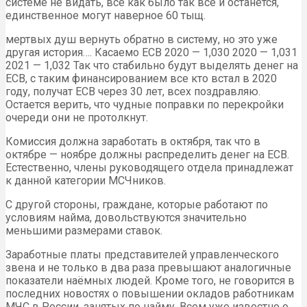
системе не видать, все как было так все и останется,
единственное могут наверное 60 тыщ.
мертвых душ вернуть обратно в систему, но это уже
другая история…. Касаемо ЕСВ 2020 — 1,030 2020 — 1,031
2021 — 1,032 Так что стабильно будут выделять денег на
ЕСВ, с таким финансированием все кто встал в 2020
году, получат ЕСВ через 30 лет, всех поздравляю.
Остается верить, что чудные поправки по перекройки
очереди они не протолкнут.
Комиссия должна заработать в октября, так что в
октябре — ноябре должны распределить денег на ЕСВ.
Естественно, члены руководящего отдела принадлежат
к данной категории МСЧников.
С другой стороны, граждане, которые работают по
условиям найма, довольствуются значительно
меньшими размерами ставок.
Заработные платы представителей управленческого
звена и не только в два раза превышают аналогичные
показатели наёмных людей. Кроме того, не говорится в
последних новостях о повышении окладов работникам
МЧС в России, занятых по найму. Всем уже известно о