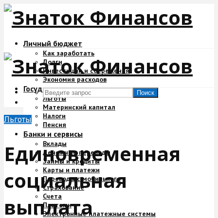
Личный бюджет
Как заработать
Долги
Инвестиции и сбережения
Экономия расходов
Государство и деньги
Поиск
Льготы
Материнский капитал
Налоги
Льготы
Пенсия
Банки и сервисы
Вклады
Единовременная
Денежные переводы
Займы и кредиты
Карты и платежи
социальная
Переводы с мобильного
Страхование
Счета
выплата
Платежи
Электронные платежные системы