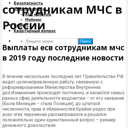
Безопасность
сотрудникам МЧС в
Криптовалюта
ASIC майнеры
Майнинг
России
Бизнес
Квартирный вопрос
Поиск
Выплаты есв сотрудникам мчс
в 2019 году последние новости
В течение нескольких последних лет Правительство РФ
ведет целенаправленную работу, связанную с
реформированием Министерства Внутренних
дел.Изменения происходят постоянно, и касаются самых
разных сфер деятельности ведомства – от его названия
(была Милиция – стала Полиция), до штатной
численности, прав и обязанностей.Крайне редко при
всех этих переменах рассматривался и решался
положительно один-единственный вопрос – размер
денежного довольствия.