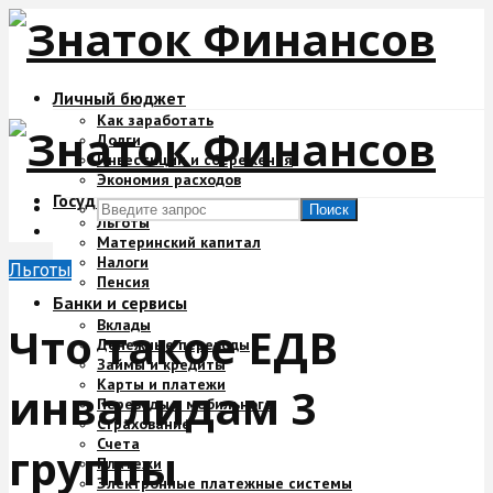
Личный бюджет
Как заработать
Долги
Инвестиции и сбережения
Экономия расходов
Государство и деньги
Поиск
Льготы
Материнский капитал
Налоги
Льготы
Пенсия
Банки и сервисы
Вклады
Что такое ЕДВ
Денежные переводы
Займы и кредиты
Карты и платежи
инвалидам 3
Переводы с мобильного
Страхование
Счета
группы
Платежи
Электронные платежные системы