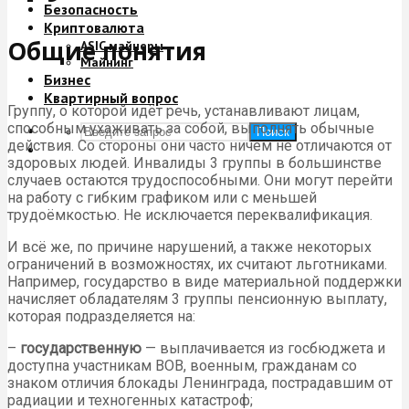
Безопасность
Криптовалюта
Общие понятия
ASIC майнеры
Майнинг
Бизнес
Квартирный вопрос
Группу, о которой идёт речь, устанавливают лицам,
способным ухаживать за собой, выполнять обычные
Поиск
действия. Со стороны они часто ничем не отличаются от
здоровых людей. Инвалиды 3 группы в большинстве
случаев остаются трудоспособными. Они могут перейти
на работу с гибким графиком или с меньшей
трудоёмкостью. Не исключается переквалификация.
И всё же, по причине нарушений, а также некоторых
ограничений в возможностях, их считают льготниками.
Например, государство в виде материальной поддержки
начисляет обладателям 3 группы пенсионную выплату,
которая подразделяется на:
–
государственную
— выплачивается из госбюджета и
доступна участникам ВОВ, военным, гражданам со
знаком отличия блокады Ленинграда, пострадавшим от
радиации и техногенных катастроф;