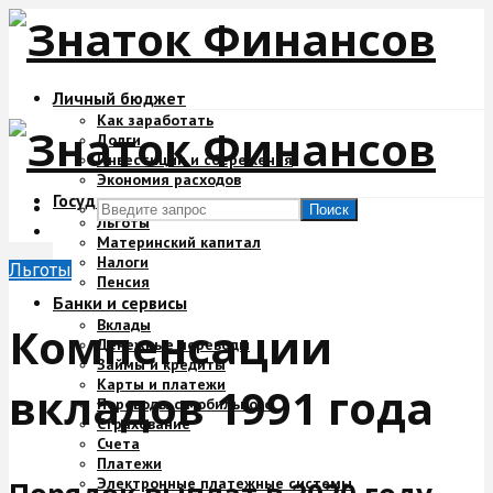
Личный бюджет
Как заработать
Долги
Инвестиции и сбережения
Экономия расходов
Государство и деньги
Поиск
Льготы
Материнский капитал
Налоги
Льготы
Пенсия
Банки и сервисы
Вклады
Компенсации
Денежные переводы
Займы и кредиты
Карты и платежи
вкладов 1991 года
Переводы с мобильного
Страхование
Счета
Платежи
Электронные платежные системы