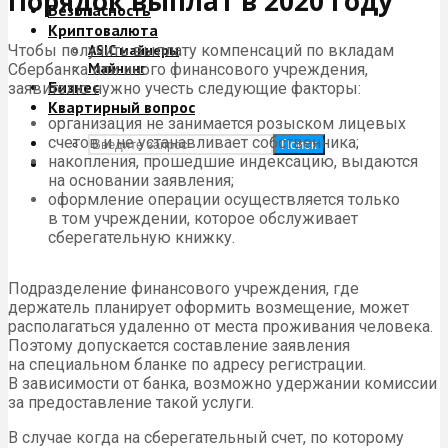
Порядок выплат в 2020 году
Безопасность
Криптовалюта
Чтобы получить выплату компенсаций по вкладам
ASIC майнеры
Майнинг
Сбербанка или иного финансового учреждения,
Бизнес
заявителю нужно учесть следующие факторы:
Квартирный вопрос
организация не занимается розыском лицевых
счетов и не устанавливает собственника;
Поиск
накопления, прошедшие индексацию, выдаются
на основании заявления;
оформление операции осуществляется только
в том учреждении, которое обслуживает
сберегательную книжку.
Подразделение финансового учреждения, где
держатель планирует оформить возмещение, может
располагаться удаленно от места проживания человека.
Поэтому допускается составление заявления
на специальном бланке по адресу регистрации.
В зависимости от банка, возможно удержании комиссии
за предоставление такой услуги.
В случае когда на сберегательный счет, по которому