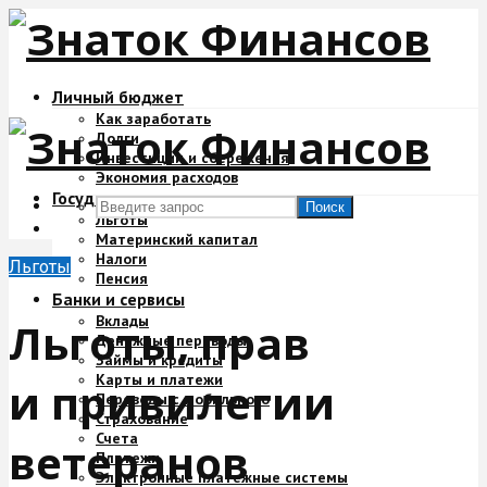
Личный бюджет
Как заработать
Долги
Инвестиции и сбережения
Экономия расходов
Государство и деньги
Поиск
Льготы
Материнский капитал
Налоги
Льготы
Пенсия
Банки и сервисы
Вклады
Льготы, прав
Денежные переводы
Займы и кредиты
Карты и платежи
и привилегии
Переводы с мобильного
Страхование
Счета
ветеранов
Платежи
Электронные платежные системы