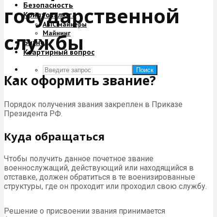
Безопасность
государственной
Криптовалюта
ASIC майнеры
Майнинг
службы
Бизнес
Квартирный вопрос
Поиск
Как оформить звание?
Порядок получения звания закреплен в Приказе
Президента РФ.
Куда обращаться
Чтобы получить данное почетное звание
военнослужащий, действующий или находящийся в
отставке, должен обратиться в те военизированные
структуры, где он проходит или проходил свою службу.
Решение о присвоении звания принимается