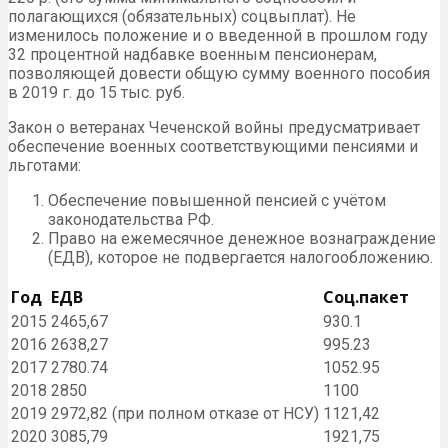
полагающихся (обязательных) соцвыплат). Не
изменилось положение и о введенной в прошлом году
32 процентной надбавке военным пенсионерам,
позволяющей довести общую сумму военного пособия
в 2019 г. до 15 тыс. руб.
Закон о ветеранах Чеченской войны предусматривает
обеспечение военных соответствующими пенсиями и
льготами:
Обеспечение повышенной пенсией с учётом
законодательства РФ.
Право на ежемесячное денежное вознаграждение
(ЕДВ), которое не подвергается налогообложению.
Год
ЕДВ
Соц.пакет
2015
2465,67
930.1
2016
2638,27
995.23
2017
2780.74
1052.95
2018
2850
1100
2019
2972,82 (при полном отказе от НСУ)
1121,42
2020
3085,79
1921,75