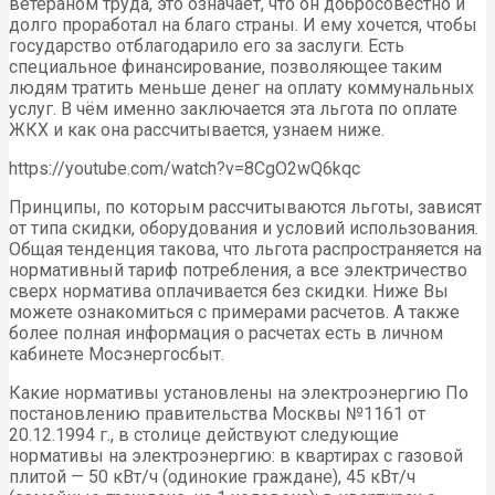
ветераном труда, это означает, что он добросовестно и
долго проработал на благо страны. И ему хочется, чтобы
государство отблагодарило его за заслуги. Есть
специальное финансирование, позволяющее таким
людям тратить меньше денег на оплату коммунальных
услуг. В чём именно заключается эта льгота по оплате
ЖКХ и как она рассчитывается, узнаем ниже.
https://youtube.com/watch?v=8CgO2wQ6kqc
Принципы, по которым рассчитываются льготы, зависят
от типа скидки, оборудования и условий использования.
Общая тенденция такова, что льгота распространяется на
нормативный тариф потребления, а все электричество
сверх норматива оплачивается без скидки. Ниже Вы
можете ознакомиться с примерами расчетов. А также
более полная информация о расчетах есть в личном
кабинете Мосэнергосбыт.
Какие нормативы установлены на электроэнергию По
постановлению правительства Москвы №1161 от
20.12.1994 г., в столице действуют следующие
нормативы на электроэнергию: в квартирах с газовой
плитой — 50 кВт/ч (одинокие граждане), 45 кВт/ч