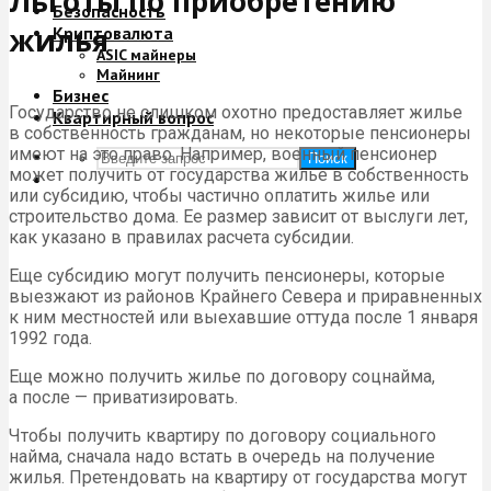
Льготы по приобретению
Безопасность
жилья
Криптовалюта
ASIC майнеры
Майнинг
Бизнес
Государство не слишком охотно предоставляет жилье
Квартирный вопрос
в собственность гражданам, но некоторые пенсионеры
имеют на это право. Например, военный пенсионер
Поиск
может получить от государства жилье в собственность
или субсидию, чтобы частично оплатить жилье или
строительство дома. Ее размер зависит от выслуги лет,
как указано в правилах расчета субсидии.
Еще субсидию могут получить пенсионеры, которые
выезжают из районов Крайнего Севера и приравненных
к ним местностей или выехавшие оттуда после 1 января
1992 года.
Еще можно получить жилье по договору соцнайма,
а после — приватизировать.
Чтобы получить квартиру по договору социального
найма, сначала надо встать в очередь на получение
жилья. Претендовать на квартиру от государства могут