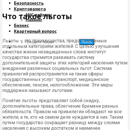
Безопасность
Криптовалюта
Что такое льготы
ASIC майнеры
Майнинг
Бизнес
Квартирный вопрос
Льготы – это преимущества, предоставляемые
Поиск
отдельным категориям жителей. С целью улучшения
качества жизни незащищенных слоев институт
государства стремится развивать систему
дополнительной защиты этих категорий населения путем
внедрения различных социальных льгот. Система
привилегий распространяется на такие сферы
государственных услуг: транспорт, медицинское
обеспечение, пенсии, налогообложение. Эти меры
поддержки называют льготами.
Понятие льготы представляет собой скидку,
дополнительные права, облегчение бремени разных
обязательств. Правом на привилегии обладают не все
жители, а те, кто на самом деле нуждается в них. Таким
путем государство сокращает разницу между слоями
населения с высоким достатком и наименее