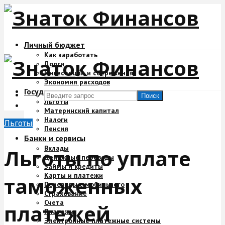
Личный бюджет
Как заработать
Долги
Инвестиции и сбережения
Экономия расходов
Государство и деньги
Поиск
Льготы
Материнский капитал
Налоги
Льготы
Пенсия
Банки и сервисы
Вклады
Льготы по уплате
Денежные переводы
Займы и кредиты
Карты и платежи
таможенных
Переводы с мобильного
Страхование
Счета
платежей
Платежи
Электронные платежные системы