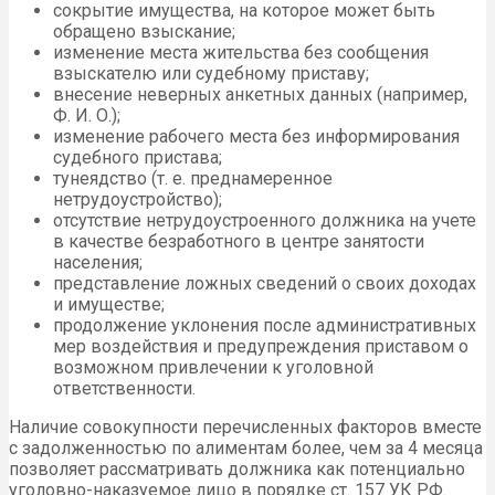
сокрытие имущества, на которое может быть
обращено взыскание;
изменение места жительства без сообщения
взыскателю или судебному приставу;
внесение неверных анкетных данных (например,
Ф. И. О.);
изменение рабочего места без информирования
судебного пристава;
тунеядство (т. е. преднамеренное
нетрудоустройство);
отсутствие нетрудоустроенного должника на учете
в качестве безработного в центре занятости
населения;
представление ложных сведений о своих доходах
и имуществе;
продолжение уклонения после административных
мер воздействия и предупреждения приставом о
возможном привлечении к уголовной
ответственности.
Наличие совокупности перечисленных факторов вместе
с задолженностью по алиментам более, чем за 4 месяца
позволяет рассматривать должника как потенциально
уголовно-наказуемое лицо в порядке ст. 157 УК РФ.