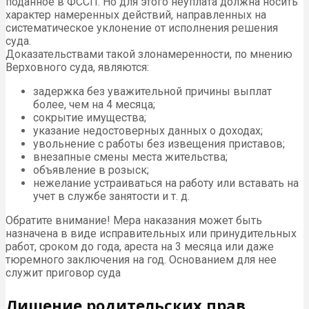
поданное в ФССП. Но для этого неуплата должна носить
характер намеренных действий, направленных на
систематическое уклонение от исполнения решения
суда.
Доказательствами такой злонамеренности, по мнению
Верховного суда, являются:
задержка без уважительной причины выплат
более, чем на 4 месяца;
сокрытие имущества;
указание недостоверных данных о доходах;
увольнение с работы без извещения приставов;
внезапные смены места жительства;
объявление в розыск;
нежелание устраиваться на работу или вставать на
учет в службе занятости и т. д.
Обратите внимание! Мера наказания может быть
назначена в виде исправительных или принудительных
работ, сроком до года, ареста на 3 месяца или даже
тюремного заключения на год. Основанием для нее
служит приговор суда
Лишение родительских прав