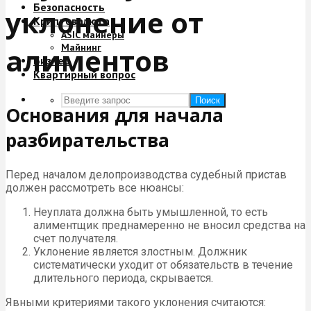
Безопасность
уклонение от
Криптовалюта
ASIC майнеры
Майнинг
алиментов
Бизнес
Квартирный вопрос
Поиск
Основания для начала
разбирательства
Перед началом делопроизводства судебный пристав
должен рассмотреть все нюансы:
Неуплата должна быть умышленной, то есть
алиментщик преднамеренно не вносил средства на
счет получателя.
Уклонение является злостным. Должник
систематически уходит от обязательств в течение
длительного периода, скрывается.
Явными критериями такого уклонения считаются: