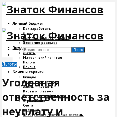
Личный бюджет
Как заработать
Долги
Инвестиции и сбережения
Экономия расходов
Государство и деньги
Поиск
Льготы
Материнский капитал
Налоги
Льготы
Пенсия
Банки и сервисы
Вклады
Уголовная
Денежные переводы
Займы и кредиты
Карты и платежи
ответственность за
Переводы с мобильного
Страхование
Счета
неуплату и
Платежи
Электронные платежные системы