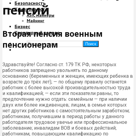
Безопасность
пенсий
Криптовалюта
ASIC майнеры
Майнинг
Бизнес
Вторая пенсия военным
Квартирный вопрос
пенсионерам
Поиск
Здравствуйте! Согласно ст. 179 ТК РФ, некоторых
работников запрещено увольнять по данному
основанию (беременных и женщин, имеющих ребенка в
возрасте до трёх лет); — по общему правилу останется
работник с более высокой производительностью труда
и квалификацией; — если эти показатели равны, то
предпочтение нужно отдать: семейным — при наличии
двух или более иждивенцев; лицам, в семье которых
нет других работников с самостоятельным заработком;
работникам, получившим в период работы у данного
работодателя трудовое увечье или профессиональное
заболевание; инвалидам ВОВ и боевых действий;
работникам, повышающим квалификацию по