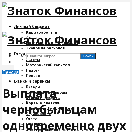
Личный бюджет
Как заработать
Долги
Инвестиции и сбережения
Экономия расходов
Государство и деньги
Поиск
Льготы
Материнский капитал
Налоги
Пенсия
Пенсия
Банки и сервисы
Вклады
Выплата
Денежные переводы
Займы и кредиты
Карты и платежи
чернобыльцам
Переводы с мобильного
Страхование
Счета
одновременно двух
Платежи
Электронные платежные системы