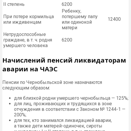
II степень
6200
Ребенку,
При потере кормильца
потершему папу
12400
или иждивенцам
или одинокой
матери
Нетрудоспособные
граждане, в т. ч. родня
6200
умершего человека
Начислений пенсий ликвидаторам
аварии на ЧАЭС
Пенсии по Чернобыльской зоне назначаются
следующим образом:
для близкой родни умершего чернобыльца — 125%;
для лиц, проживающих и трудящихся в зоне
отчуждения в соответствии с Законом № 1244-1 —
200%;
для тех, кто занимался ликвидацией аварии,
а также дети матерей-одиночек, сироты