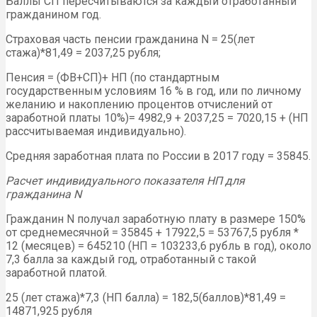
Баллы СП пересчитываются за каждый отработанный
гражданином год.
Страховая часть пенсии гражданина N = 25(лет
стажа)*81,49 = 2037,25 рубля;
Пенсия = (ФВ+СП)+ НП (по стандартным
государственным условиям 16 % в год, или по личному
желанию и накоплению процентов отчислений от
заработной платы 10%)= 4982,9 + 2037,25 = 7020,15 + (НП
рассчитываемая индивидуально).
Средняя заработная плата по России в 2017 году = 35845.
Расчет индивидуального показателя НП для
гражданина
N
Гражданин N получал заработную плату в размере 150%
от среднемесячной = 35845 + 17922,5 = 53767,5 рубля *
12 (месяцев) = 645210 (НП = 103233,6 рубль в год), около
7,3 балла за каждый год, отработанный с такой
заработной платой.
25 (лет стажа)*7,3 (НП балла) = 182,5(баллов)*81,49 =
14871,925 рубля