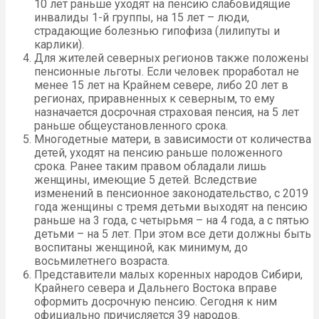
10 лет раньше уходят на пенсию слабовидящие
инвалиды 1-й группы, на 15 лет – люди,
страдающие болезнью гипофиза (лилипуты и
карлики).
Для жителей северных регионов также положены
пенсионные льготы. Если человек проработал не
менее 15 лет на Крайнем севере, либо 20 лет в
регионах, приравненных к северным, то ему
назначается досрочная страховая пенсия, на 5 лет
раньше общеустановленного срока.
Многодетные матери, в зависимости от количества
детей, уходят на пенсию раньше положенного
срока. Ранее таким правом обладали лишь
женщины, имеющие 5 детей. Вследствие
изменений в пенсионное законодательство, с 2019
года женщины с тремя детьми выходят на пенсию
раньше на 3 года, с четырьмя – на 4 года, а с пятью
детьми – на 5 лет. При этом все дети должны быть
воспитаны женщиной, как минимум, до
восьмилетнего возраста.
Представители малых коренных народов Сибири,
Крайнего севера и Дальнего Востока вправе
оформить досрочную пенсию. Сегодня к ним
официально причисляется 39 народов.