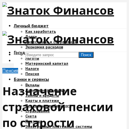
Личный бюджет
Как заработать
Долги
Инвестиции и сбережения
Экономия расходов
Государство и деньги
Поиск
Льготы
Материнский капитал
Налоги
Пенсия
Пенсия
Банки и сервисы
Вклады
Назначение
Денежные переводы
Займы и кредиты
Карты и платежи
страховой пенсии
Переводы с мобильного
Страхование
Счета
по старости
Платежи
Электронные платежные системы