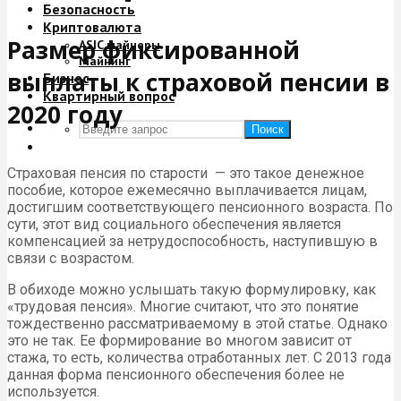
Безопасность
Криптовалюта
Размер фиксированной
ASIC майнеры
Майнинг
выплаты к страховой пенсии в
Бизнес
Квартирный вопрос
2020 году
Поиск
Страховая пенсия по старости — это такое денежное
пособие, которое ежемесячно выплачивается лицам,
достигшим соответствующего пенсионного возраста. По
сути, этот вид социального обеспечения является
компенсацией за нетрудоспособность, наступившую в
связи с возрастом.
В обиходе можно услышать такую формулировку, как
«трудовая пенсия». Многие считают, что это понятие
тождественно рассматриваемому в этой статье. Однако
это не так. Ее формирование во многом зависит от
стажа, то есть, количества отработанных лет. С 2013 года
данная форма пенсионного обеспечения более не
используется.