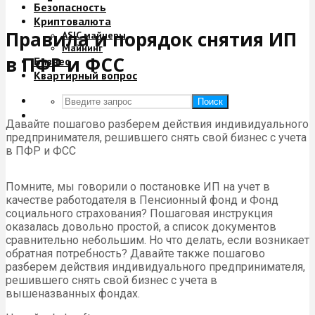
Безопасность
Криптовалюта
Правила и порядок снятия ИП
ASIC майнеры
Майнинг
в ПФР и ФСС
Бизнес
Квартирный вопрос
Поиск
Давайте пошагово разберем действия индивидуального
предпринимателя, решившего снять свой бизнес с учета
в ПФР и ФСС
Помните, мы говорили о постановке ИП на учет в
качестве работодателя в Пенсионный фонд и Фонд
социального страхования? Пошаговая инструкция
оказалась довольно простой, а список документов
сравнительно небольшим. Но что делать, если возникает
обратная потребность? Давайте также пошагово
разберем действия индивидуального предпринимателя,
решившего снять свой бизнес с учета в
вышеназванных фондах.