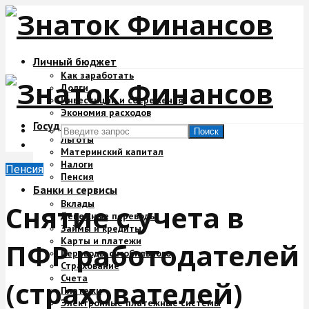
Личный бюджет
Как заработать
Долги
Инвестиции и сбережения
Экономия расходов
Государство и деньги
Поиск
Льготы
Материнский капитал
Налоги
Пенсия
Пенсия
Банки и сервисы
Вклады
Снятие с учета в
Денежные переводы
Займы и кредиты
Карты и платежи
ПФР работодателей
Переводы с мобильного
Страхование
Счета
(страхователей)
Платежи
Электронные платежные системы