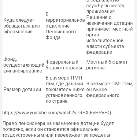
службу по месту
проживания.
В
Решение о
Куда следует
территориальное
назначении дотации
обращаться для
отделение
принимает местный
оформления
Пенсионного
орган
Фонда
исполнительной
власти субъекта
федерации
Фонд,
Федеральный
Местный бюджет
осуществляющий
бюджет страны
региона
финансирование
В размере ПМП
там, где данный
В размере ПМП там,
Размер дотации
показатель ниже
он выше
установленного
федерального
по стране
https://www.youtube.com/watch?v=RHXjBvHPyHQ
Право пенсионера на назначение дотации будет
потеряно, если он становится официально
трудоустроенным или переезжает за пределы