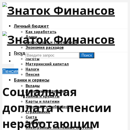
Личный бюджет
Как заработать
Долги
Инвестиции и сбережения
Экономия расходов
Государство и деньги
Поиск
Льготы
Материнский капитал
Налоги
Пенсия
Пенсия
Банки и сервисы
Вклады
Социальная
Денежные переводы
Займы и кредиты
Карты и платежи
доплата к пенсии
Переводы с мобильного
Страхование
Счета
неработающим
Платежи
Электронные платежные системы