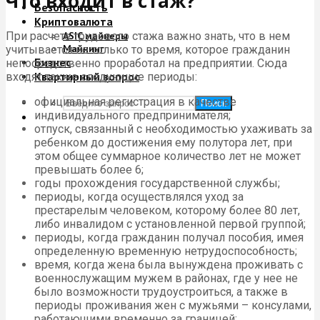
Что входит в стаж?
Безопасность
Криптовалюта
При расчете трудового стажа важно знать, что в нем
ASIC майнеры
Майнинг
учитывается не только то время, которое гражданин
Бизнес
непосредственно проработал на предприятии. Сюда
Квартирный вопрос
входят также следующие периоды:
официальная регистрация в качестве
Поиск
индивидуального предпринимателя;
отпуск, связанный с необходимостью ухаживать за
ребенком до достижения ему полутора лет, при
этом общее суммарное количество лет не может
превышать более 6;
годы прохождения государственной службы;
периоды, когда осуществлялся уход за
престарелым человеком, которому более 80 лет,
либо инвалидом с установленной первой группой;
периоды, когда гражданин получал пособия, имея
определенную временную нетрудоспособность;
время, когда жена была вынуждена проживать с
военнослужащим мужем в районах, где у нее не
было возможности трудоустроиться, а также в
периоды проживания жен с мужьями – консулами,
работающими временно за границей;