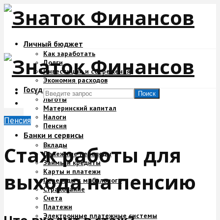
Личный бюджет
Как заработать
Долги
Инвестиции и сбережения
Экономия расходов
Государство и деньги
Поиск
Льготы
Материнский капитал
Налоги
Пенсия
Пенсия
Банки и сервисы
Вклады
Стаж работы для
Денежные переводы
Займы и кредиты
Карты и платежи
выхода на пенсию
Переводы с мобильного
Страхование
Счета
Платежи
Электронные платежные системы