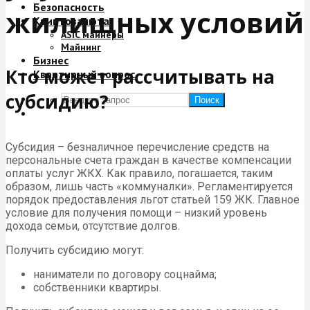
Безопасность
жилищных условий
Криптовалюта
ASIC майнеры
Майнинг
Бизнес
Кто может рассчитывать на
Квартирный вопрос
субсидию?
Поиск
Субсидия – безналичное перечисление средств на
персональные счета граждан в качестве компенсации
оплаты услуг ЖКХ. Как правило, погашается, таким
образом, лишь часть «коммуналки». Регламентируется
порядок предоставления льгот статьей 159 ЖК. Главное
условие для получения помощи – низкий уровень
дохода семьи, отсутствие долгов.
Получить субсидию могут:
наниматели по договору соцнайма;
собственники квартиры.