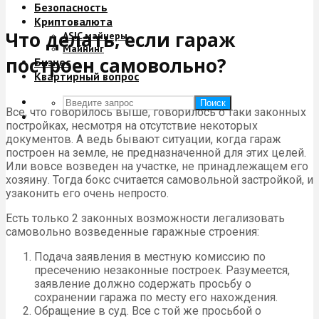
Безопасность
Криптовалюта
Что делать, если гараж
ASIC майнеры
Майнинг
построен самовольно?
Бизнес
Квартирный вопрос
Поиск
Все, что говорилось выше, говорилось о таки законных
постройках, несмотря на отсутствие некоторых
документов. А ведь бывают ситуации, когда гараж
построен на земле, не предназначенной для этих целей.
Или вовсе возведен на участке, не принадлежащем его
хозяину. Тогда бокс считается самовольной застройкой, и
узаконить его очень непросто.
Есть только 2 законных возможности легализовать
самовольно возведенные гаражные строения:
Подача заявления в местную комиссию по
пресечению незаконные построек. Разумеется,
заявление должно содержать просьбу о
сохранении гаража по месту его нахождения.
Обращение в суд. Все с той же просьбой о