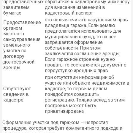
предоставленных
обратиться к кадастровому инженеру
заявителем
для внесения изменений в
бумагах
кадастровый паспорт
это нельзя считать нарушением прав
Предоставление
владельца гаража. Если землю
органом
предполагается использовать для
местного
муниципальных нужд, то на нее
самоуправления
запрещается оформление
земельного
собственности. При этом
участка по
заключается соглашение аренды.
договору
Если гаражное строение нужно
долгосрочной
продать, то составляется документ о
аренды
переуступке арендных прав
при отсутствии информации об
участке или объекте недвижимости в
Отсутствуют
кадастре, то первым делом
сведения в
понадобится совершить
кадастре
регистрацию. Только вслед за этим
постройка может быть
приватизирована
Оформление участка под гаражом — непростая
процедура, которая требует компетентного подхода и