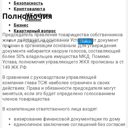
Безопасность
Криптовалюта
Полномочия
ASIC майнеры
Майнинг
Бизнес
Квартирный вопрос
Председатель правления товарищества собственников
жилья действует на основании Устава. Этот документ
Поиск
признан в организации основным. Для утверждения
документа набирается кворум голосов, составляющий
более 50% владельцев имущества МКД. Помимо
Устава, полномочия управляющего ЖКХ прописаны в ст.
149 ЖК РФ.
В сравнении с руководством управляющей
компании глава ТСЖ наиболее ограничен в своих
действиях. Права и обязанности председателя могут
меняться, если это будет определено голосованием
членов товарищества.
В компетенции ответственного лица входят:
визирование финансовой документации по дому
единоличное заключение соглашений без согласия