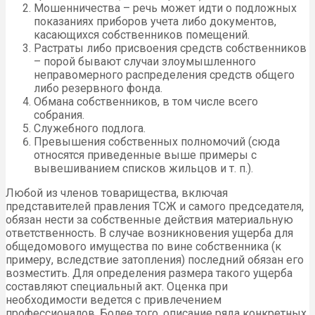
Мошенничества – речь может идти о подложных
показаниях приборов учета либо документов,
касающихся собственников помещений.
Растраты либо присвоения средств собственников
– порой бывают случаи злоумышленного
неправомерного распределения средств общего
либо резервного фонда.
Обмана собственников, в том числе всего
собрания.
Служебного подлога.
Превышения собственных полномочий (сюда
относятся приведенные выше примеры с
вывешиванием списков жильцов и т. п.).
Любой из членов товарищества, включая
представителей правления ТСЖ и самого председателя,
обязан нести за собственные действия материальную
ответственность. В случае возникновения ущерба для
общедомового имущества по вине собственника (к
примеру, вследствие затопления) последний обязан его
возместить. Для определения размера такого ущерба
составляют специальный акт. Оценка при
необходимости ведется с привлечением
профессионалов. Более того, описание ряда конкретных