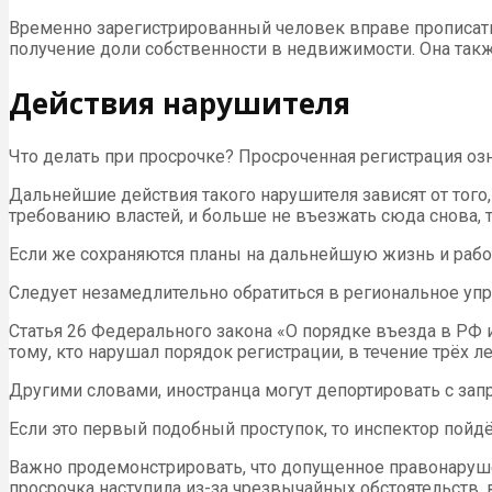
Временно зарегистрированный человек вправе прописать
получение доли собственности в недвижимости. Она такж
Действия нарушителя
Что делать при просрочке? Просроченная регистрация оз
Дальнейшие действия такого нарушителя зависят от того,
требованию властей, и больше не въезжать сюда снова, 
Если же сохраняются планы на дальнейшую жизнь и работ
Следует незамедлительно обратиться в региональное уп
Статья 26 Федерального закона «О порядке въезда в РФ 
тому, кто нарушал порядок регистрации, в течение трёх л
Другими словами, иностранца могут депортировать с запр
Если это первый подобный проступок, то инспектор пойдё
Важно продемонстрировать, что допущенное правонарушен
просрочка наступила из-за чрезвычайных обстоятельств,