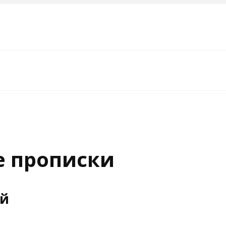
е прописки
ий