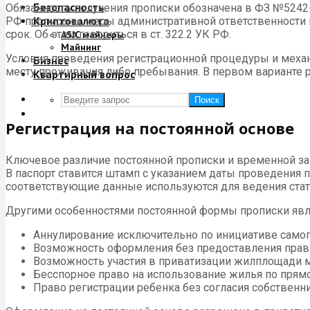
Безопасность
Обязанность получения прописки обозначена в ФЗ №5242-
Криптовалюта
РФ прописаны меры административной ответственности 
срок. Об этом говориться в ст. 322.2 УК РФ.
ASIC майнеры
Майнинг
Условия проведения регистрационной процедуры и механ
Бизнес
месту проживания либо пребывания. В первом варианте р
Квартирный вопрос
Поиск
Регистрация на постоянной основе
Ключевое различие постоянной прописки и временной зак
В паспорт ставится штамп с указанием даты проведения 
соответствующие данные используются для ведения стат
Другими особенностями постоянной формы прописки явл
Аннулирование исключительно по инициативе самог
Возможность оформления без предоставления прав 
Возможность участия в приватизации жилплощади 
Бесспорное право на использование жилья по прям
Право регистрации ребенка без согласия собственни