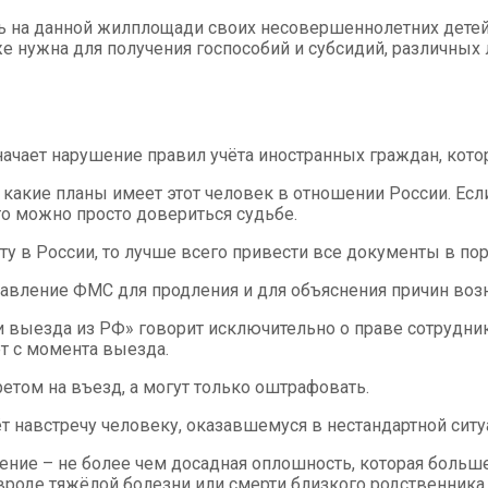
 на данной жилплощади своих несовершеннолетних детей. 
е нужна для получения госпособий и субсидий, различных 
начает нарушение правил учёта иностранных граждан, кот
 какие планы имеет этот человек в отношении России. Есл
то можно просто довериться судьбе.
у в России, то лучше всего привести все документы в пор
равление ФМС для продления и для объяснения причин воз
и выезда из РФ» говорит исключительно о праве сотрудни
ет с момента выезда.
етом на въезд, а могут только оштрафовать.
т навстречу человеку, оказавшемуся в нестандартной ситу
ие – не более чем досадная оплошность, которая больше 
 вроде тяжёлой болезни или смерти близкого родственника