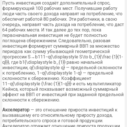
Пусть инвестиция создаёт дополнительный спрос,
формирующий 100 рабочих мест. Получившие работу
люди часть своего дохода направят на потребление, что
обеспечит работой 80 рабочих. Эти работники, в свою
очередь, направят часть дохода на потребление, что даст
64 рабочих места. И так далее до тех пор, пока
первоначальная инвестиция не будет полностью
поглощена сбережением. Следовательно, разовая
инвестиция формирует суммарный ВВП за множество
периодов как сумму убывающей геометрической
прогрессии S→b111−q{\displaystyle S\to b_{1}{\frac {1}{1-
q}}}, где b1{\displaystyle b_{1}} равно начальной
инвестиции, q{\displaystyle q} — предельной склонности
к потреблению, 1−q{\displaystyle 1-q} — предельной
склонности к сбережению. Коэффициент
11−q{\displaystyle {\frac {1}{1-q}}} и есть мультипликатор
Кейнса, который показывает возможный суммарный
эффект на ВВП от инвестиций при заданной предельной
склонности к сбережению.
Акселератор
— это отношение прироста инвестиций к
вызвавшему его относительному приросту дохода,
потребительского спроса и готовой продукции.
Акселератор отражает отношение прироста продукции