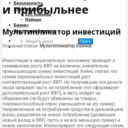
Безопасность
и прибыльнее
Криптовалюта
ASIC майнеры
Майнинг
Бизнес
Мультипликатор инвестиций
Квартирный вопрос
Поиск
Основная статья:
Мультипликатор Кейнса
Инвестиции в национальную экономику приводят к
суммарному росту ВВП на величину, значительно
превышающую сумму инвестиций. Кейнс считал, что
сумма первоначальных инвестиций даст
соответствующий рост ВВП. Но получившие эти деньги
люди направят часть на потребление (что сформирует
дополнительный рост ВВП), а часть пойдёт на
сбережения (не будут обменены на товары,
платёжеспособный спрос уменьшится на эту сумму).
Направленные на потребления средства в дальнейшем
вновь разделятся на новое потребление (делающее
новый вклад в ВВП, пусть и на всё меньшую сумму) и
новое накопление. Иллюстрирует это следующая схема.