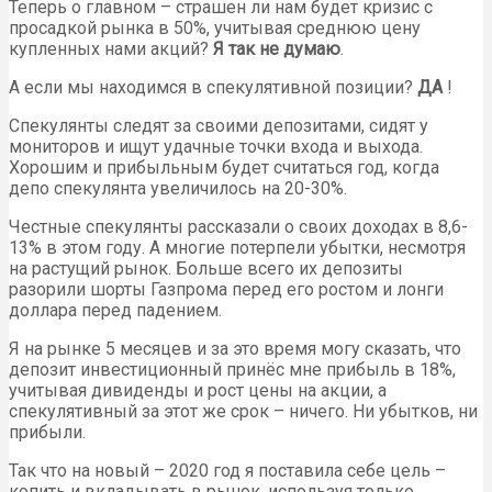
Теперь о главном – страшен ли нам будет кризис с
просадкой рынка в 50%, учитывая среднюю цену
купленных нами акций?
Я так не думаю
.
А если мы находимся в спекулятивной позиции?
ДА
!
Спекулянты следят за своими депозитами, сидят у
мониторов и ищут удачные точки входа и выхода.
Хорошим и прибыльным будет считаться год, когда
депо спекулянта увеличилось на 20-30%.
Честные спекулянты рассказали о своих доходах в 8,6-
13% в этом году. А многие потерпели убытки, несмотря
на растущий рынок. Больше всего их депозиты
разорили шорты Газпрома перед его ростом и лонги
доллара перед падением.
Я на рынке 5 месяцев и за это время могу сказать, что
депозит инвестиционный принёс мне прибыль в 18%,
учитывая дивиденды и рост цены на акции, а
спекулятивный за этот же срок – ничего. Ни убытков, ни
прибыли.
Так что на новый – 2020 год я поставила себе цель –
копить и вкладывать в рынок, используя только