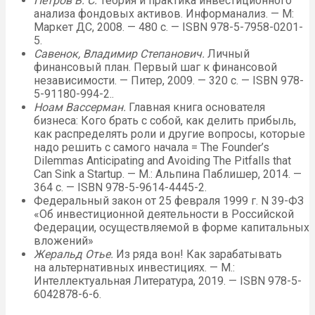
Петров В. С.
Теория и практика инвестиционного
анализа фондовых активов. Информанализ. — М:
Маркет ДС, 2008. — 480 с. — ISBN 978-5-7958-0201-
5.
Савенок, Владимир Степанович.
Личный
финансовый план. Первый шаг к финансовой
независимости. — Питер, 2009. — 320 с. — ISBN 978-
5-91180-994-2..
Ноам Вассерман.
Главная книга основателя
бизнеса: Кого брать с собой, как делить прибыль,
как распределять роли и другие вопросы, которые
надо решить с самого начала = The Founder’s
Dilemmas Anticipating and Avoiding The Pitfalls that
Can Sink a Startup. —
М.
: Альпина Паблишер, 2014. —
364 с. — ISBN 978-5-9614-4445-2.
Федеральный закон от 25 февраля 1999 г. N 39-ФЗ
«Об инвестиционной деятельности в Российской
Федерации, осуществляемой в форме капитальных
вложений»
Жеральд Отье.
Из ряда вон! Как зарабатывать
на альтернативных инвестициях. —
М.
:
Интеллектуальная Литература, 2019. — ISBN 978-5-
6042878-6-6.