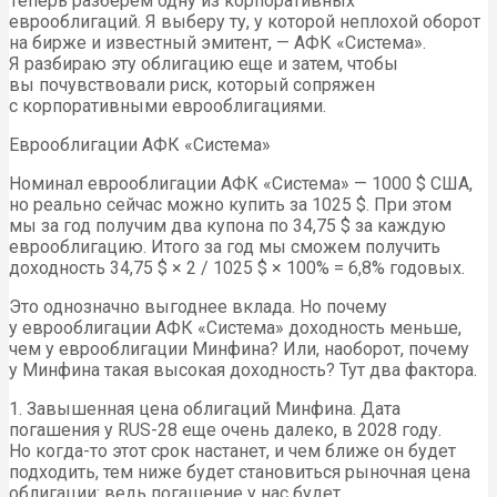
Теперь разберем одну из корпоративных
еврооблигаций. Я выберу ту, у которой неплохой оборот
на бирже и известный эмитент, — АФК «Система».
Я разбираю эту облигацию еще и затем, чтобы
вы почувствовали риск, который сопряжен
с корпоративными еврооблигациями.
Еврооблигации АФК «Система»
Номинал еврооблигации АФК «Система» — 1000 $ США,
но реально сейчас можно купить за 1025 $. При этом
мы за год получим два купона по 34,75 $ за каждую
еврооблигацию. Итого за год мы сможем получить
доходность 34,75 $ × 2 / 1025 $ × 100% = 6,8% годовых.
Это однозначно выгоднее вклада. Но почему
у еврооблигации АФК «Система» доходность меньше,
чем у еврооблигации Минфина? Или, наоборот, почему
у Минфина такая высокая доходность? Тут два фактора.
1. Завышенная цена облигаций Минфина. Дата
погашения у RUS-28 еще очень далеко, в 2028 году.
Но когда-то этот срок настанет, и чем ближе он будет
подходить, тем ниже будет становиться рыночная цена
облигации: ведь погашение у нас будет