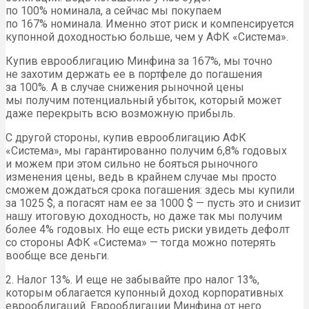
по 100% номинала, а сейчас мы покупаем
по 167% номинала. Именно этот риск и компенсируется
купонной доходностью больше, чем у АФК «Система».
Купив еврооблигацию Минфина за 167%, мы точно
не захотим держать ее в портфеле до погашения
за 100%. А в случае снижения рыночной цены
мы получим потенциальный убыток, который может
даже перекрыть всю возможную прибыль.
С другой стороны, купив еврооблигацию АФК
«Система», мы гарантированно получим 6,8% годовых
и можем при этом сильно не бояться рыночного
изменения цены, ведь в крайнем случае мы просто
сможем дождаться срока погашения: здесь мы купили
за 1025 $, а погасят нам ее за 1000 $ — пусть это и снизит
нашу итоговую доходность, но даже так мы получим
более 4% годовых. Но еще есть риски увидеть дефолт
со стороны АФК «Система» — тогда можно потерять
вообще все деньги.
2. Налог 13%. И еще не забывайте про налог 13%,
которым облагается купонный доход корпоративных
еврооблигаций. Еврооблигации Минфина от него