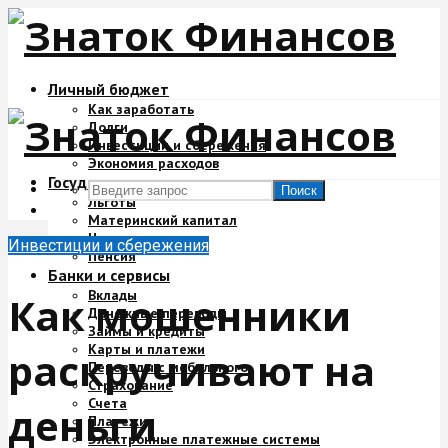
Личный бюджет
Как заработать
Долги
Инвестиции и сбережения
Экономия расходов
Государство и деньги
Поиск
Льготы
Материнский капитал
Налоги
Инвестиции и сбережения
Пенсия
Банки и сервисы
Вклады
Как мошенники
Денежные переводы
Займы и кредиты
Карты и платежи
раскручивают на
Переводы с мобильного
Страхование
Счета
деньги
Платежи
Электронные платежные системы