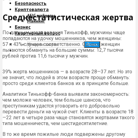
Безопасность
Криптовалюта
Среднестатистическая жертва
ASIC майнеры
Майнинг
Бизнес
По данным исследования Тинькофф, мужчины чаще
Квартирный вопрос
попадаются на удочку мошенников, чем женщины:
57 и 43% случаев соответственно. Однако женщин
Поиск
пытаются обмануть на большие суммы: 12,7 тысячи
рублей против 11,6 тысячи у мужчин.
39% жертв мошенников — в возрасте 28—37 лет. Но это
не значит, что людей в этом возрасте проще обмануть:
просто среди клиентов банков их в принципе больше.
Аналитики Тинькофф-банка выявили закономерность:
чем моложе человек, тем больше шансов, что
преступникам удастся уговорить его добровольно
перевести деньги на чужой счет. Клиенты в возрасте 18
—22 лет в четыре раза чаще становятся жертвами такого
типа мошенничеств, чем шестидесятилетние.
В то же время пожилые люди подвержены другому