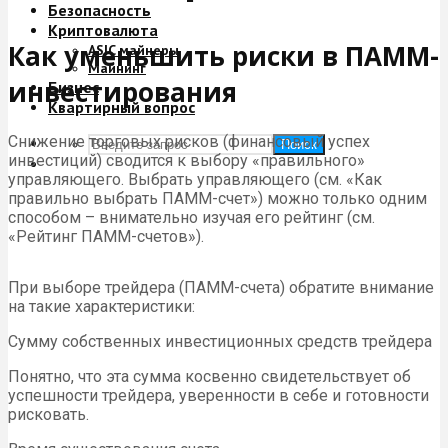
Безопасность
Криптовалюта
Как уменьшить риски в ПАММ-
ASIC майнеры
Майнинг
инвестирования
Бизнес
Квартирный вопрос
Снижение торговых рисков (финансовый успех
Поиск
инвестиций) сводится к выбору «правильного»
управляющего. Выбрать управляющего (см. «Как
правильно выбрать ПАММ-счет») можно только одним
способом – внимательно изучая его рейтинг (см.
«Рейтинг ПАММ-счетов»).
При выборе трейдера (ПАММ-счета) обратите внимание
на такие характеристики:
Сумму собственных инвестиционных средств трейдера
Понятно, что эта сумма косвенно свидетельствует об
успешности трейдера, уверенности в себе и готовности
рисковать.