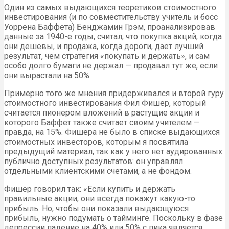
Один из самых выдающихся теоретиков стоимостного
инвестирования (и по совместительству учитель и босс
Уоррена Баффета) Бенджамин Грэм, проанализировав
данные за 1940-е годы, считал, что покупка акций, когда
они дешевы, и продажа, когда дороги, дает лучший
результат, чем стратегия «покупать и держать», и сам
особо долго бумаги не держал — продавал тут же, если
они вырастали на 50%.
Примерно того же мнения придерживался и второй гуру
стоимостного инвестирования Фил Фишер, который
считается пионером вложений в растущие акции и
которого Баффет также считает своим учителем —
правда, на 15%. Фишера не было в списке выдающихся
стоимостных инвесторов, которым я посвятила
предыдущий материал, так как у него нет аудированных
публично доступных результатов: он управлял
отдельными клиентскими счетами, а не фондом.
Фишер говорил так: «Если купить и держать
правильные акции, они всегда покажут какую-то
прибыль. Но, чтобы они показали выдающуюся
прибыль, нужно подумать о тайминге. Поскольку в фазе
депрессии падение на 40% или 50% с пика является