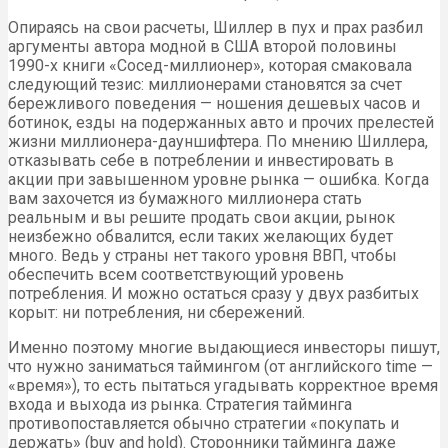
Опираясь на свои расчеты, Шиллер в пух и прах разбил
аргументы автора модной в США второй половины
1990-х книги «Сосед-миллионер», которая смаковала
следующий тезис: миллионерами становятся за счет
бережливого поведения — ношения дешевых часов и
ботинок, езды на подержанных авто и прочих прелестей
жизни миллионера-дауншифтера. По мнению Шиллера,
отказывать себе в потреблении и инвестировать в
акции при завышенном уровне рынка — ошибка. Когда
вам захочется из бумажного миллионера стать
реальным и вы решите продать свои акции, рынок
неизбежно обвалится, если таких желающих будет
много. Ведь у страны нет такого уровня ВВП, чтобы
обеспечить всем соответствующий уровень
потребления. И можно остаться сразу у двух разбитых
корыт: ни потребления, ни сбережений.
Именно поэтому многие выдающиеся инвесторы пишут,
что нужно заниматься таймингом (от английского time —
«время»), то есть пытаться угадывать корректное время
входа и выхода из рынка. Стратегия тайминга
противопоставляется обычно стратегии «покупать и
держать» (buy and hold). Сторонники тайминга даже