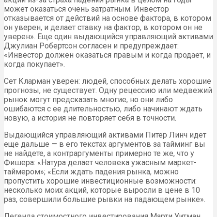
может оказаться очень затратным. Инвестор
отказывается от действий на основе фактора, в котором
он уверен, и делает ставку на фактор, в котором он не
уверен». Еще один выдающийся управляющий активами
Джулиан Робертсон согласен и предупреждает:
«Инвестор должен оказаться правым и когда продает, и
когда покупает».
Сет Кларман уверен: людей, способных делать хорошие
прогнозы, не существует. Одну рецессию или медвежий
рынок могут предсказать многие, но они либо
ошибаются с ее длительностью, либо начинают ждать
новую, а история не повторяет себя в точности.
Выдающийся управляющий активами Питер Линч идет
еще дальше — в его текстах аргументов за тайминг вы
не найдете, а контраргументы примерно те же, что у
Фишера: «Натура делает человека ужасным маркет-
таймером»; «Если ждать падения рынка, можно
пропустить хорошие инвестиционные возможности:
несколько моих акций, которые выросли в цене в 10
раз, совершили большие рывки на падающем рынке».
Легенда стоимостного инвестирования Марти Уитман