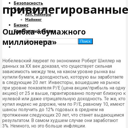
Безопасность
привилегированны
Криптовалюта
ASIC майнеры
Майнинг
Бизнес
Ошибка «бумажного
Квартирный вопрос
миллионера»
Поиск
Нобелевский лауреат по экономике Роберт Шиллер на
данных за XX век доказал, что существует сильная
зависимость между тем, на каком уровне рынка вы
купили бумаги, и доходностью, которую вы заработаете
в следующие 20 лет. Инвесторы, вошедшие на рынок
при уровне показателя P/E (цена акции/прибыль на одну
акцию) от 25 и выше, гарантированно получат близкую к
нулевой или даже отрицательную доходность. Те же, кто
купил индекс не дороже, чем по P/E, равному 10, имеют
шансы получить до 12% годовых в среднем на
протяжении следующих 20 лет, что станет выдающимся
результатом. В самом худшем случае они заработают
3%. Немного, но это больше инфляции.