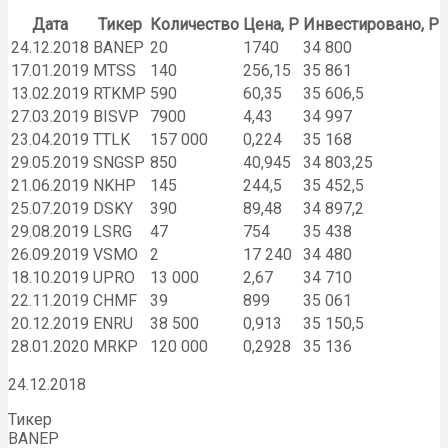
Дата
Тикер
Количество
Цена, Р
Инвестировано, Р
24.12.2018
BANEP
20
1740
34 800
17.01.2019
MTSS
140
256,15
35 861
13.02.2019
RTKMP
590
60,35
35 606,5
27.03.2019
BISVP
7900
4,43
34 997
23.04.2019
TTLK
157 000
0,224
35 168
29.05.2019
SNGSP
850
40,945
34 803,25
21.06.2019
NKHP
145
244,5
35 452,5
25.07.2019
DSKY
390
89,48
34 897,2
29.08.2019
LSRG
47
754
35 438
26.09.2019
VSMO
2
17 240
34 480
18.10.2019
UPRO
13 000
2,67
34 710
22.11.2019
CHMF
39
899
35 061
20.12.2019
ENRU
38 500
0,913
35 150,5
28.01.2020
MRKP
120 000
0,2928
35 136
24.12.2018
Тикер
BANEP