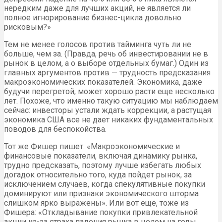
нередким даже для лучших акций, не является ли
полное игнорирование бизнес-цикла довольно
рисковым?»
Тем не менее голосов против тайминга чуть ли не
больше, чем за. (Правда, речь об инвестировании не в
рынок в целом, а о выборе отдельных бумаг.) Один из
главных аргументов против — трудность предсказания
макроэкономических показателей. Экономика, даже
будучи перегретой, может хорошо расти еще несколько
лет. Похоже, что именно такую ситуацию мы наблюдаем
сейчас: инвесторы устали ждать коррекции, а растущая
экономика США все не дает никаких фундаментальных
поводов для беспокойства.
Тот же Фишер пишет: «Макроэкономические и
финансовые показатели, включая динамику рынка,
трудно предсказать, поэтому лучше избегать любых
догадок относительно того, куда пойдет рынок, за
исключением случаев, когда спекулятивные покупки
доминируют или признаки экономического шторма
слишком ярко выражены». Или вот еще, тоже из
Фишера: «Откладывание покупки привлекательной
акции из-за страха падения рынка в целом на годы