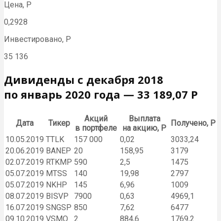
Цена, Р
0,2928
Инвестировано, Р
35 136
Дивиденды с декабря 2018
по январь 2020 года — 33 189,07 Р
Акций
Выплата
Дата
Тикер
Получено, Р
в портфеле
на акцию, Р
10.05.2019
TTLK
157 000
0,02
3033,24
20.06.2019
BANEP
20
158,95
3179
02.07.2019
RTKMP
590
2,5
1475
05.07.2019
MTSS
140
19,98
2797
05.07.2019
NKHP
145
6,96
1009
08.07.2019
BISVP
7900
0,63
4969,1
16.07.2019
SNGSP
850
7,62
6477
09.10.2019
VSMO
2
884,6
1769,2