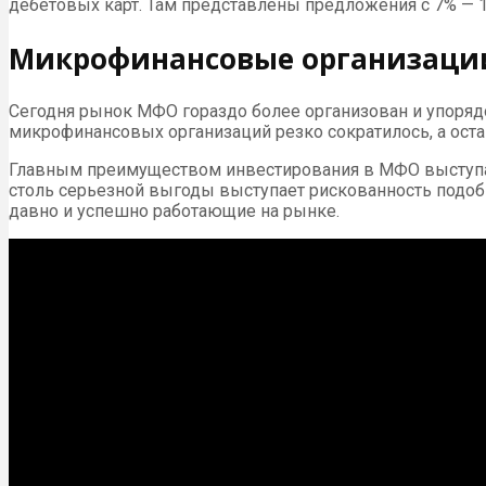
дебетовых карт. Там представлены предложения с 7% — 10
Микрофинансовые организаци
Сегодня рынок МФО гораздо более организован и упорядоч
микрофинансовых организаций резко сократилось, а ост
Главным преимуществом инвестирования в МФО выступае
столь серьезной выгоды выступает рискованность подоб
давно и успешно работающие на рынке.