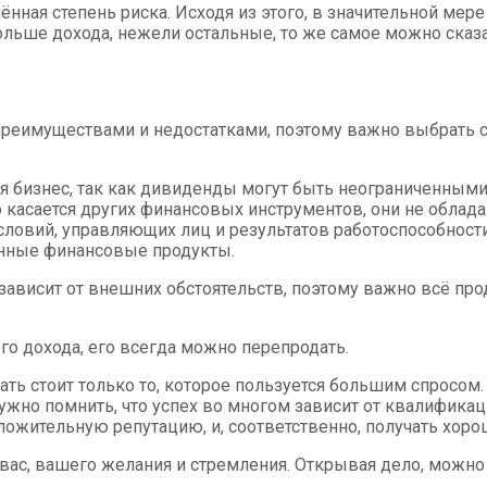
ая степень риска. Исходя из этого, в значительной мере 
ьше дохода, нежели остальные, то же самое можно сказат
еимуществами и недостатками, поэтому важно выбрать са
бизнес, так как дивиденды могут быть неограниченными. В
то касается других финансовых инструментов, они не обла
условий, управляющих лиц и результатов работоспособнос
ённые финансовые продукты.
 зависит от внешних обстоятельств, поэтому важно всё про
ого дохода, его всегда можно перепродать.
ь стоит только то, которое пользуется большим спросом.
ужно помнить, что успех во многом зависит от квалификац
оложительную репутацию, и, соответственно, получать хор
 вас, вашего желания и стремления. Открывая дело, можно