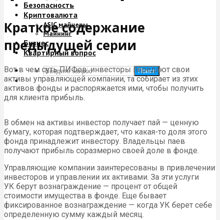
Безопасность
Криптовалюта
Краткое содержание
ASIC майнеры
Майнинг
предыдущей серии
Бизнес
Квартирный вопрос
Вот в чем суть ПИФов: инвесторы передают свои
Поиск
активы управляющей компании, та собирает из этих
активов фонды и распоряжается ими, чтобы получить
для клиента прибыль.
В обмен на активы инвестор получает пай — ценную
бумагу, которая подтверждает, что какая-то доля этого
фонда принадлежит инвестору. Владельцы паев
получают прибыль соразмерно своей доле в фонде.
Управляющие компании заинтересованы в привлечении
инвесторов и управлении их активами. За эти услуги
УК берут вознаграждение — процент от общей
стоимости имущества в фонде. Еще бывает
фиксированное вознаграждение — когда УК берет себе
определенную сумму каждый месяц.