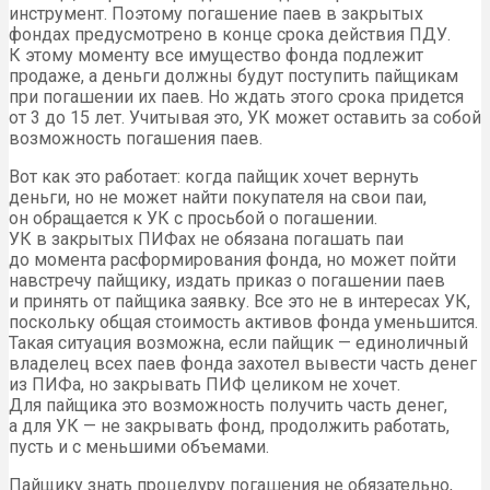
инструмент. Поэтому погашение паев в закрытых
фондах предусмотрено в конце срока действия ПДУ.
К этому моменту все имущество фонда подлежит
продаже, а деньги должны будут поступить пайщикам
при погашении их паев. Но ждать этого срока придется
от 3 до 15 лет. Учитывая это, УК может оставить за собой
возможность погашения паев.
Вот как это работает: когда пайщик хочет вернуть
деньги, но не может найти покупателя на свои паи,
он обращается к УК с просьбой о погашении.
УК в закрытых ПИФах не обязана погашать паи
до момента расформирования фонда, но может пойти
навстречу пайщику, издать приказ о погашении паев
и принять от пайщика заявку. Все это не в интересах УК,
поскольку общая стоимость активов фонда уменьшится.
Такая ситуация возможна, если пайщик — единоличный
владелец всех паев фонда захотел вывести часть денег
из ПИФа, но закрывать ПИФ целиком не хочет.
Для пайщика это возможность получить часть денег,
а для УК — не закрывать фонд, продолжить работать,
пусть и с меньшими объемами.
Пайщику знать процедуру погашения не обязательно,