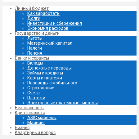
Личный бюджет
Как заработать
Долги
Инвестиции и сбережения
Экономия расходов
Государство и деньги
Льготы
Материнский капитал
Налоги
Пенсия
Банки и сервисы
Вклады
Денежные переводы
Займы и кредиты
Карты и платежи
Переводы с мобильного
Страхование
Счета
Платежи
Электронные платежные системы
Безопасность
Криптовалюта
ASIC майнеры
Майнинг
Бизнес
Квартирный вопрос