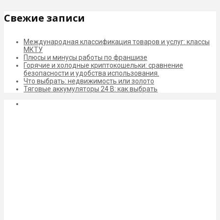
Свежие записи
Международная классификация товаров и услуг: классы
МКТУ
Плюсы и минусы работы по франшизе
Горячие и холодные криптокошельки: сравнение
безопасности и удобства использования.
Что выбрать: недвижимость или золото
Тяговые аккумуляторы 24 В: как выбрать