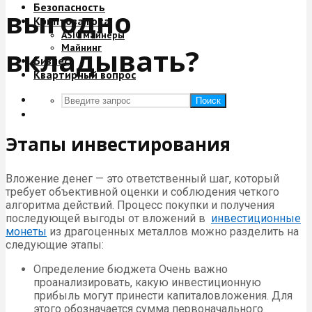
Безопасность
выгодно
Криптовалюта
ASIC майнеры
Майнинг
вкладывать?
Бизнес
Квартирный вопрос
Поиск
Этапы инвестирования
Вложение денег — это ответственный шаг, который
требует объективной оценки и соблюдения четкого
алгоритма действий. Процесс покупки и получения
последующей выгоды от вложений в
инвестиционные
монеты
из драгоценных металлов можно разделить на
следующие этапы:
Определение бюджета Очень важно
проанализировать, какую инвестиционную
прибыль могут принести капиталовложения. Для
этого обозначается сумма первоначального