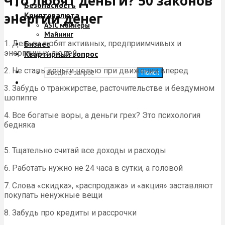
Что любят деньги? 50 законов
Безопасность
энергии денег
Криптовалюта
ASIC майнеры
Майнинг
1. Деньги любят активных, предприимчивых и
Бизнес
энергичных людей
Квартирный вопрос
2. Не ставь деньги целью при движении вперед
Поиск
3. Забудь о транжирстве, расточительстве и бездумном
шопипге
4. Все богатые воры, а деньги грех? Это психология
бедняка
5. Тщательно считай все доходы и расходы
6. Работать нужно не 24 часа в сутки, а головой
7. Слова «скидка», «распродажа» и «акция» заставляют
покупать ненужные вещи
8. Забудь про кредиты и рассрочки