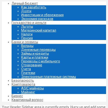
Личный бюджет
Как заработать
Долги
Инвестиции и сбережения
Экономия расходов
Государство и деньги
Льготы
Материнский капитал
Налоги
Пенсия
Банки и сервисы
Вклады
Денежные переводы
Займы и кредиты
Карты и платежи
Переводы с мобильного
Страхование
Счета
Платежи
Электронные платежные системы
Безопасность
Криптовалюта
ASIC майнеры
Майнинг
Бизнес
Квартирный вопрос
Your Header Sidebar area is currently empty. Hurry up and
add some