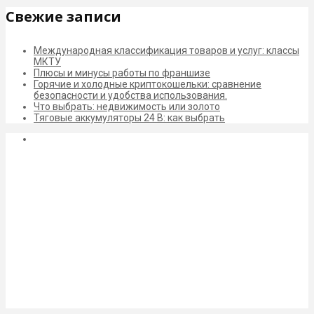
Свежие записи
Международная классификация товаров и услуг: классы
МКТУ
Плюсы и минусы работы по франшизе
Горячие и холодные криптокошельки: сравнение
безопасности и удобства использования.
Что выбрать: недвижимость или золото
Тяговые аккумуляторы 24 В: как выбрать