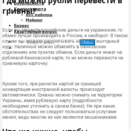
Где можно рубли перевести в
Безопасность
гривны?
Криптовалюта
ASIC майнеры
Майнинг
Бизнес
Если вы меняете российские деньги на украинские, то
Квартирный вопрос
обмен лучше производить в России, и наоборот. В таком
случае вы можете рассчитывать на более выгодный
Поиск
курс. Наличные можно обменять в банковских
отделениях или пунктах обмена. Если деньги лежат на
рублевой банковской карте, то их можно перевести на
гривневую карточку.
Кроме того, при расчетах картой за границей
конвертация иностранной валюты происходит
автоматически. Гривны можно снимать на территории
Украины, имея рублевую карту (подробности
необходимо уточнить в своем банке). Ни при каких
обстоятельствах не следует пользоваться услугами
менял, ведь многие из них являются мошенниками.