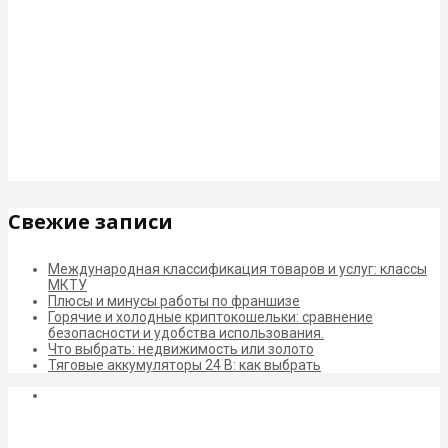
Свежие записи
Международная классификация товаров и услуг: классы
МКТУ
Плюсы и минусы работы по франшизе
Горячие и холодные криптокошельки: сравнение
безопасности и удобства использования.
Что выбрать: недвижимость или золото
Тяговые аккумуляторы 24 В: как выбрать