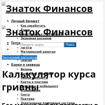
Личный бюджет
Как заработать
Долги
Инвестиции и сбережения
Экономия расходов
Государство и деньги
Поиск
Льготы
Материнский капитал
Налоги
Экономия расходов
Пенсия
Банки и сервисы
Вклады
Калькулятор курса
Денежные переводы
Займы и кредиты
Карты и платежи
гривны
Переводы с мобильного
Страхование
Счета
Платежи
Электронные платежные системы