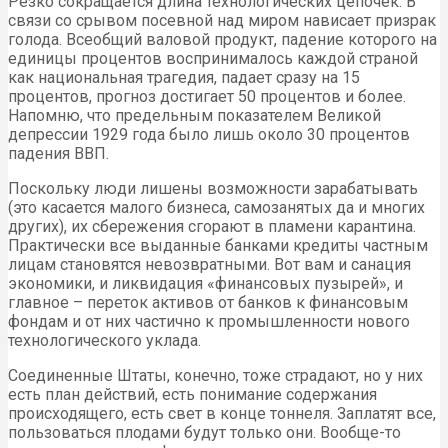
Резко сокращается длина технологических цепочек. В
связи со срывом посевной над миром нависает призрак
голода. Всеобщий валовой продукт, падение которого на
единицы процентов воспринималось каждой страной
как национальная трагедия, падает сразу на 15
процентов, прогноз достигает 50 процентов и более.
Напомню, что предельным показателем Великой
депрессии 1929 года было лишь около 30 процентов
падения ВВП.
Поскольку люди лишены возможности зарабатывать
(это касается малого бизнеса, самозанятых да и многих
других), их сбережения сгорают в пламени карантина.
Практически все выданные банками кредиты частным
лицам становятся невозвратными. Вот вам и санация
экономики, и ликвидация «финансовых пузырей», и
главное – переток активов от банков к финансовым
фондам и от них частично к промышленности нового
технологического уклада.
Соединенные Штаты, конечно, тоже страдают, но у них
есть план действий, есть понимание содержания
происходящего, есть свет в конце тоннеля. Заплатят все,
пользоваться плодами будут только они. Вообще-то