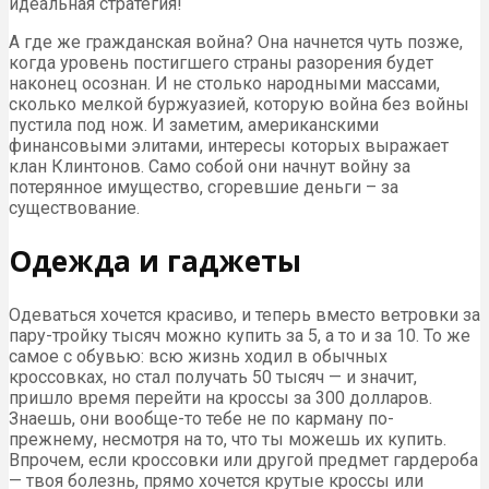
идеальная стратегия!
А где же гражданская война? Она начнется чуть позже,
когда уровень постигшего страны разорения будет
наконец осознан. И не столько народными массами,
сколько мелкой буржуазией, которую война без войны
пустила под нож. И заметим, американскими
финансовыми элитами, интересы которых выражает
клан Клинтонов. Само собой они начнут войну за
потерянное имущество, сгоревшие деньги – за
существование.
Одежда и гаджеты
Одеваться хочется красиво, и теперь вместо ветровки за
пару-тройку тысяч можно купить за 5, а то и за 10. То же
самое с обувью: всю жизнь ходил в обычных
кроссовках, но стал получать 50 тысяч — и значит,
пришло время перейти на кроссы за 300 долларов.
Знаешь, они вообще-то тебе не по карману по-
прежнему, несмотря на то, что ты можешь их купить.
Впрочем, если кроссовки или другой предмет гардероба
— твоя болезнь, прямо хочется крутые кроссы или