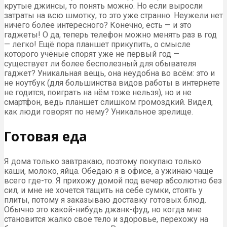
крутые джинсы, то понять можно. Но если выросли
затраты на всю шмотку, то это уже странно. Неужели нет
ничего более интересного? Конечно, есть — и это
гаджеты! О да, теперь телефон можно менять раз в год
— легко! Ещё пора планшет прикупить, о смысле
которого учёные спорят уже не первый год —
существует ли более бесполезный для обывателя
гаджет? Уникальная вещь, она неудобна во всём: это и
не ноутбук (для большинства видов работы в интернете
не годится, поиграть на нём тоже нельзя), но и не
смартфон, ведь планшет слишком громоздкий. Видел,
как люди говорят по нему? Уникальное зрелище.
Готовая еда
Я дома только завтракаю, поэтому покупаю только
каши, молоко, яйца. Обедаю я в офисе, а ужинаю чаще
всего где-то. Я прихожу домой под вечер абсолютно без
сил, и мне не хочется тащить на себе сумки, стоять у
плиты, потому я заказываю доставку готовых блюд.
Обычно это какой-нибудь джанк-фуд, но когда мне
становится жалко свое тело и здоровье, перехожу на