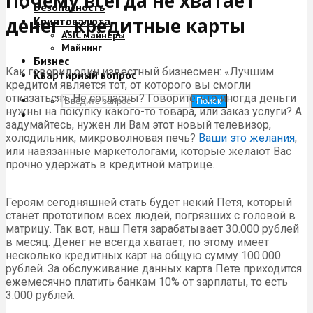
Почему всегда не хватает
Безопасность
денег : кредитные карты
Криптовалюта
ASIC майнеры
Майнинг
Бизнес
Как говорил один известный бизнесмен: «Лучшим
Квартирный вопрос
кредитом является тот, от которого вы смогли
отказаться». Не согласны? Говорите, что иногда деньги
Поиск
нужны на покупку какого-то товара, или заказ услуги? А
задумайтесь, нужен ли Вам этот новый телевизор,
холодильник, микроволновая печь?
Ваши это желания
,
или навязанные маркетологами, которые желают Вас
прочно удержать в кредитной матрице.
Героям сегодняшней стать будет некий Петя, который
станет прототипом всех людей, погрязших с головой в
матрицу. Так вот, наш Петя зарабатывает 30.000 рублей
в месяц. Денег не всегда хватает, по этому имеет
несколько кредитных карт на общую сумму 100.000
рублей. За обслуживание данных карта Пете приходится
ежемесячно платить банкам 10% от зарплаты, то есть
3.000 рублей.