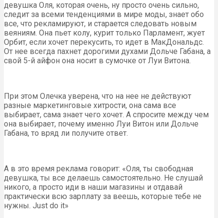
девушка Оля, которая очень, ну просто очень сильно,
следит за всеми тенденциями в мире моды, знает обо
все, что рекламируют, и старается следовать новым
веяниям. Она пьет колу, курит только Парламент, жует
Орбит, если хочет перекусить, то идет в МакДональдс.
От нее всегда пахнет дорогими духами Дольче Габана, а
свой 5-й айфон она носит в сумочке от Луи Витона.
При этом Олечка уверена, что на нее не действуют
разные маркетинговые хитрости, она сама все
выбирает, сама знает чего хочет. А спросите между чем
она выбирает, почему именно Луи Витон или Дольче
Габана, то вряд ли получите ответ.
А в это время реклама говорит: «Оля, ты свободная
девушка, ты все делаешь самостоятельно. Не слушай
никого, а просто иди в наши магазины и отдавай
практически всю зарплату за веешь, которые тебе не
нужны. Just do it»