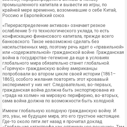
промышленного капитала и вывести из игры, по
крайней мере временно, возомнившие о себе Китай,
Россию и Европейский союз.
«Перераспределение активов» означает резкое
ослабление 5-го технологического уклада, то есть
конфискацию финансового капитала, прежде всего
банковского. Такое невозможно сделать без
насильственных мер, поэтому речь идет о «правильной»
или «содержательной» гражданской войне. Гражданская
война в государстве-гегемоне да еще в условиях
глобального мира обязательно станет глобальной.
«Горячую» гражданскую войну американцы
попробовали во втором цикле своей истории (1861–
1865), особого желания повторять этот кровавый
эксперимент у них нет. Следовательно, во-первых,
гражданская война должна быть экспортирована из
«града на холме» на мировую периферию, во-вторых,
сама война должна по возможности быть холодной.
Имеем глобальную холодную гражданскую войну. И
это, увы, не будущее мира, это его грустное настоящее.
Где-то около пяти лет назад я прочитал доклад
«Глобальная катастрофа как оптимальное решение». Там