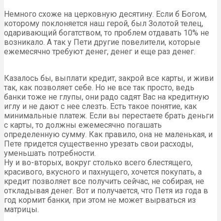
Немного схоже на церковную десятину. Если б Богом,
которому поклоняется наш герой, был Золотой телец,
одаривающий богатством, то проблем отдавать 10% не
возникало. А так у Пети другие повелители, которые
ежемесячно требуют денег, денег и еще раз денег.
Казалось бы, выплати кредит, закрой все карты, и живи
так, как позволяет себе. Но не все так просто, ведь
банки тоже не глупы, они радо садят Вас на кредитную
иглу и не дают с нее слезть. Есть такое понятие, как
минимальные платеж. Если вы перестаете брать деньги
с карты, то должны ежемесячно погашать
определенную сумму. Как правило, она не маленькая, и
Пете придется существенно урезать свои расходы,
уменьшать потребности.
Ну и во-вторых, вокруг столько всего блестящего,
красивого, вкусного и пахнущего, хочется покупать, а
кредит позволяет все получить сейчас, не собирая, не
откладывая денег. Вот и получается, что Петя из года в
год кормит банки, при этом не может вырваться из
матрицы.