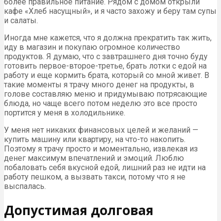
более правильное питание. Рядом с домом открыли
кафе «Хлеб насущный», и я часто захожу и беру там супы
и салаты.
Иногда мне кажется, что я должна прекратить так жить,
иду в магазин и покупаю огромное количество
продуктов. Я думаю, что с завтрашнего дня точно буду
готовить первое-второе-третье, брать лотки с едой на
работу и еще кормить брата, который со мной живет. В
такие моменты я трачу много денег на продукты, в
голове составляю меню и придумываю потрясающие
блюда, но чаще всего потом неделю это все просто
портится у меня в холодильнике.
У меня нет никаких финансовых целей и желаний —
купить машину или квартиру, на что-то накопить.
Поэтому я трачу просто и моментально, извлекая из
денег максимум впечатлений и эмоций. Люблю
побаловать себя вкусной едой, лишний раз не идти на
работу пешком, а вызвать такси, потому что я не
выспалась.
Допустимая долговая