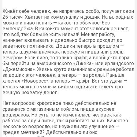
Живёт себе человек, не напрягаясь особо, получает свои
25 тысяч. Хватает на коммуналку и дошик. На выходных
можно и пиво попить — какое-то обычное, без
выпендрёжа. В какой-то момент этот человек решает,
что всё, так больше жить нельзя! Меняет работу,
начинает вкалывать и довольно быстро доходит до
заветного полтинника. Дошики теперь в прошлом —
теперь шаурма днём как перекус и пицца или роллы
вечером. Если пиво, то только крафт, а вообще-то пора
бы перейти на американского «Джека» или ирландского
«Джемисона». Жизнь круто изменилась: раньше работал
за дошик этот человек, а теперь — за роллы. Раньше
хлестал «Новоросс», а теперь — крафт. Вот это удача —
теперь можно с умным видом задвигать телегу про
вечную нехватку денег.
Нет вопросов: крафтовое пиво действительно не
сравнится с магазинным пойлом, пицца вкуснее
дошираков. Но суть-то не изменилась: человек как
работал за еду и питьё, так и работает за них. Качество
несколько возросло, но неужели это улучшение —
предел мечтаний? Действительно ли оно