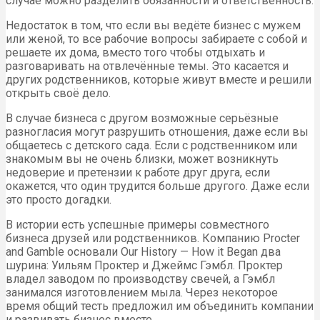
случае можно разделить обязанности и ответственность.
Недостаток в том, что если вы ведёте бизнес с мужем
или женой, то все рабочие вопросы забираете с собой и
решаете их дома, вместо того чтобы отдыхать и
разговаривать на отвлечённые темы. Это касается и
других родственников, которые живут вместе и решили
открыть своё дело.
В случае бизнеса с другом возможные серьёзные
разногласия могут разрушить отношения, даже если вы
общаетесь с детского сада. Если с родственником или
знакомым вы не очень близки, может возникнуть
недоверие и претензии к работе друг друга, если
окажется, что один трудится больше другого. Даже если
это просто догадки.
В истории есть успешные примеры совместного
бизнеса друзей или родственников. Компанию Procter
and Gamble основали Our History — How it Began два
шурина: Уильям Проктер и Джеймс Гэмбл. Проктер
владел заводом по производству свечей, а Гэмбл
занимался изготовлением мыла. Через некоторое
время общий тесть предложил им объединить компании
и развивать бизнес вместе.