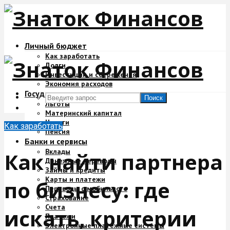
Личный бюджет
Как заработать
Долги
Инвестиции и сбережения
Экономия расходов
Государство и деньги
Поиск
Льготы
Материнский капитал
Налоги
Как заработать
Пенсия
Банки и сервисы
Вклады
Как найти партнера
Денежные переводы
Займы и кредиты
Карты и платежи
по бизнесу: где
Переводы с мобильного
Страхование
Счета
искать, критерии
Платежи
Электронные платежные системы