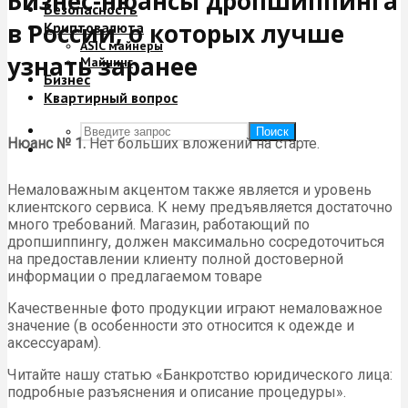
Бизнес-нюансы дропшиппинга
Безопасность
в России, о которых лучше
Криптовалюта
ASIC майнеры
узнать заранее
Майнинг
Бизнес
Квартирный вопрос
Поиск
Нюанс № 1.
Нет больших вложений на старте.
Немаловажным акцентом также является и уровень
клиентского сервиса. К нему предъявляется достаточно
много требований. Магазин, работающий по
дропшиппингу, должен максимально сосредоточиться
на предоставлении клиенту полной достоверной
информации о предлагаемом товаре
Качественные фото продукции играют немаловажное
значение (в особенности это относится к одежде и
аксессуарам).
Читайте нашу статью «Банкротство юридического лица:
подробные разъяснения и описание процедуры».