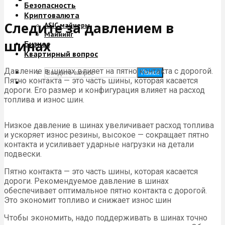
Безопасность
Криптовалюта
Следите за давлением в
ASIC майнеры
Майнинг
шинах
Бизнес
Квартирный вопрос
Давление в шинах влияет на пятно контакта с дорогой.
Поиск
Пятно контакта — это часть шины, которая касается
дороги. Его размер и конфигурация влияет на расход
топлива и износ шин.
Низкое давление в шинах увеличивает расход топлива
и ускоряет износ резины, высокое — сокращает пятно
контакта и усиливает ударные нагрузки на детали
подвески.
Пятно контакта — это часть шины, которая касается
дороги. Рекомендуемое давление в шинах
обеспечивает оптимальное пятно контакта с дорогой.
Это экономит топливо и снижает износ шин
Чтобы экономить, надо поддерживать в шинах точно