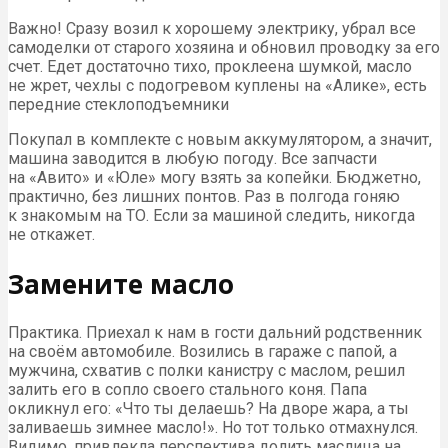
Важно! Сразу возил к хорошему электрику, убрал все
самоделки от старого хозяина и обновил проводку за его
счет. Едет достаточно тихо, проклеена шумкой, масло
не жрет, чехлы с подогревом куплены на «Алике», есть
передние стеклоподъемники
Покупал в комплекте с новым аккумулятором, а значит,
машина заводится в любую погоду. Все запчасти
на «Авито» и «Юле» могу взять за копейки. Бюджетно,
практично, без лишних понтов. Раз в полгода гоняю
к знакомым на ТО. Если за машиной следить, никогда
не откажет.
Замените масло
Практика. Приехал к нам в гости дальний родственник
на своём автомобиле. Возились в гараже с папой, а
мужчина, схватив с полки канистру с маслом, решил
залить его в сопло своего стального коня. Папа
окликнул его: «Что ты делаешь? На дворе жара, а ты
заливаешь зимнее масло!». Но тот только отмахнулся.
Видимо, привлекла перспектива долить маслица на