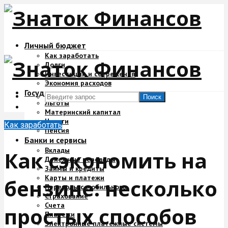
Личный бюджет
Как заработать
Долги
Инвестиции и сбережения
Экономия расходов
Государство и деньги
Поиск
Льготы
Материнский капитал
Налоги
Как заработать
Пенсия
Банки и сервисы
Вклады
Как сэкономить на
Денежные переводы
Займы и кредиты
Карты и платежи
бензине: несколько
Переводы с мобильного
Страхование
Счета
простых способов
Платежи
Электронные платежные системы