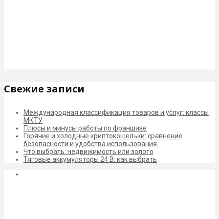
Свежие записи
Международная классификация товаров и услуг: классы
МКТУ
Плюсы и минусы работы по франшизе
Горячие и холодные криптокошельки: сравнение
безопасности и удобства использования.
Что выбрать: недвижимость или золото
Тяговые аккумуляторы 24 В: как выбрать